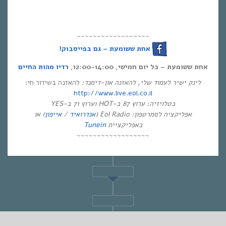
~~~~~~~~~~~~~~~~~~
אחת ששומעת – גם בפייסבוק!
אחת ששומעת – כל יום חמישי, 12:00-14:00,
רדיו מהות החיים
לינק ישיר לעמוד שלי, להאזנה און-דימנד:
להאזנה בשידור חי:
http://www.live.eol.co.il
בטלויזיה: ערוץ 87 ב-HOT וערוץ 71 ב-YES
) או
אייפון
/
אנדרואיד
אפליקציה לסמרטפון: Eol Radio (
Tunein
באפליקציית
~~~~~~~~~~~~~~~~~~