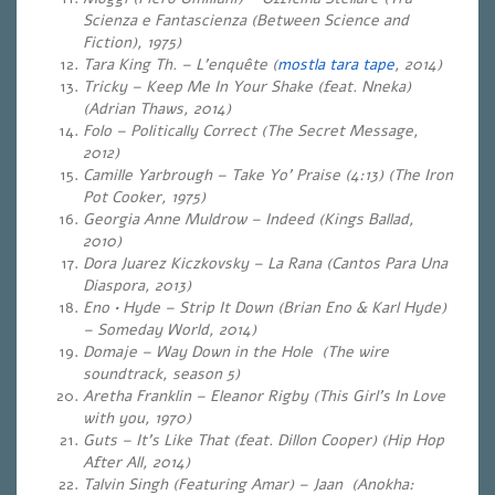
Scienza e Fantascienza (Between Science and
Fiction), 1975)
Tara King Th. – L’enquête (
mostla tara tape
, 2014)
Tricky – Keep Me In Your Shake (feat. Nneka)
(Adrian Thaws, 2014)
Folo – Politically Correct (The Secret Message,
2012)
Camille Yarbrough – Take Yo’ Praise (4:13) (The Iron
Pot Cooker, 1975)
Georgia Anne Muldrow – Indeed (Kings Ballad,
2010)
Dora Juarez Kiczkovsky – La Rana (Cantos Para Una
Diaspora, 2013)
Eno • Hyde – Strip It Down (Brian Eno & Karl Hyde)
– Someday World, 2014)
Domaje – Way Down in the Hole (The wire
soundtrack, season 5)
Aretha Franklin – Eleanor Rigby (This Girl’s In Love
with you, 1970)
Guts – It’s Like That (feat. Dillon Cooper) (Hip Hop
After All, 2014)
Talvin Singh (Featuring Amar) – Jaan (Anokha: