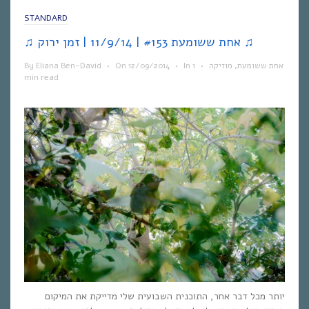
STANDARD
♫ אחת ששומעת #153 | 11/9/14 | זמן ירוק ♫
By
Eliana Ben-David
•
On
12/09/2014
•
In
1
•
מוזיקה
,
אחת ששומעת
min read
יותר מכל דבר אחר, התוכנית השבועית שלי מדייקת את המיקום