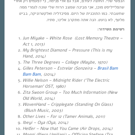
הנפשי שלי. החוצה לעולם, אבל גם אלי פנימה, כי לפעמים רק אחרי
שהפלייליסט מוכן, אני מבינה שמצב הרוח שלי שונה לגמרי ממה
שחשבתי. כמו התוכנית של היום. פסיכדליה ואלקטרוניקה, בביט
מלטף, לא בועט. הנה אתה מתקרב אלינו, סתיו.
רשימת השידור:
Jun Miyake – White Rose (Lost Memory Theatre –
Act 1, 2013)
My Brightest Diamond – Pressure (This is my
Hand, 2014)
The Three Degrees – Collage (Maybe, 1970)
Gilles Peterson – Estrelar (Sonzeira –
Brasil Bam
Bam Bam
, (2014)
Willie Nelson – Midnight Rider (‘The Electric
Horseman’ OST, 1980)
Zita Swoon Group – Too Much Information (New
Old World, 2014)
WovenHand – Cripplegate (Standing On Glass)
(Blush Music, 2003)
Other Lives – For 12 (Tamer Animals, 2011)
Ibeyi – Oya (Oya, 2014)
Helfer – Now that You Came (Air Drops, 2014)
Moggi (Piero Umiliani) – Officina Stellare (Tra