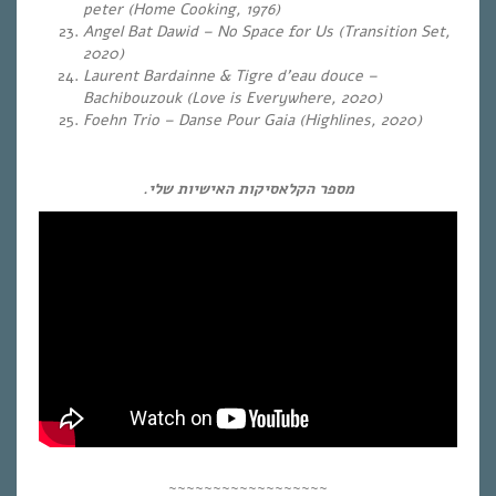
peter (Home Cooking, 1976)
Angel Bat Dawid – No Space for Us (Transition Set,
2020)
Laurent Bardainne & Tigre d’eau douce –
Bachibouzouk (Love is Everywhere, 2020)
Foehn Trio – Danse Pour Gaia (Highlines, 2020)
מספר הקלאסיקות האישיות שלי.
~~~~~~~~~~~~~~~~~~