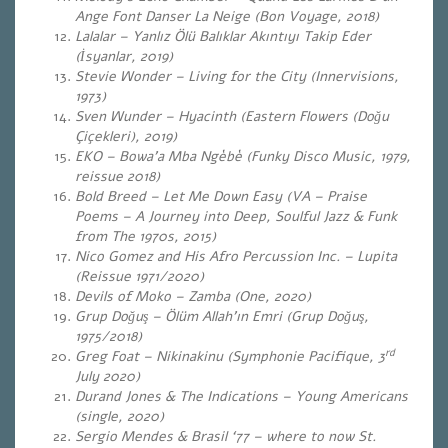
Ange Font Danser La Neige (Bon Voyage, 2018)
Lalalar – Yanlız Ölü Balıklar Akıntıyı Takip Eder
(İsyanlar, 2019)
Stevie Wonder – Living for the City (Innervisions,
1973)
Sven Wunder – Hyacinth (Eastern Flowers (Doğu
Çiçekleri), 2019)
EKO – Bowa’a Mba Ngèbè (Funky Disco Music, 1979,
reissue 2018)
Bold Breed – Let Me Down Easy (VA – Praise
Poems – A Journey into Deep, Soulful Jazz & Funk
from The 1970s, 2015)
Nico Gomez and His Afro Percussion Inc.
– Lupita
(Reissue 1971/2020)
Devils of Moko – Zamba (One, 2020)
Grup Doğuş – Ölüm Allah’ın Emri (Grup Doğuş,
1975/2018)
rd
Greg Foat – Nikinakinu (Symphonie Pacifique, 3
July 2020)
Durand Jones & The Indications – Young Americans
(single, 2020)
Sergio Mendes & Brasil ‘77 – where to now St.