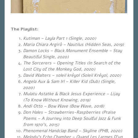
The Playlist:
Kutiman – Layla Part 1 (Single, 2020)
Maria Chiara Argirò – Nautilus (Hidden Seas, 2019)
Damon Locks – Black Monument Ensemble – Stay
Beautiful Single, 2020)
The Sorcerers – Opening Titles (In Search of the
Lost City of the Monkey God, 2020
)
David Walters – soleil kréyol (Soleil Kréyol, 2020
)
Angela Aux & Sam Irl – Killer Kid (Dub) (Single,
2020)
Mulatu Astatke & Black Jesus Experience – Lijay
(To Know Without Knowing, 2019)
Andi Otto – Bow Wave
(Bow Wave, 2018)
Don Hales – Strawberries​-​Raspberries (Praise
Poems – A Journey into Deep Soulful Jazz & Funk
from 1970’s, 2015)
Phenomenal Handclap Band – Skyline (PHB, 2020)
Melody’s Echo Chamber – Quand Les Larmes D’un