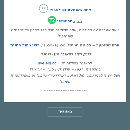
אחת ששומעת בפייסבוק
וגם ב
ספוטיפיי
* אם אהבתם את התוכנית, אתם מוזמנים מכל הלב להכין פלייסליסט
ספוטיפיי!
אחת ששומעת – כל יום חמישי, 12:00-14:00,
רדיו מהות החיים
לינק ישיר להאזנה און-דימנד:
live.eol.co.il
להאזנה בשידור חי:
בטלויזיה: HOT – ערוץ 87 | YES – ערוץ 71
אפליקציה לסמרטפון: Eol Radio (אנדרואיד/אייפון) או באפליקציית
Tunein
~~~~~~~~~~~~~~~~~~
THE END