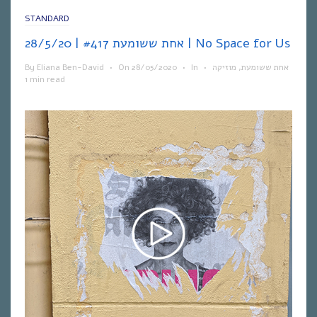
STANDARD
אחת ששומעת #417 | 28/5/20 | No Space for Us
By
Eliana Ben-David
•
On
28/05/2020
•
In
•
מוזיקה
,
אחת ששומעת
1 min read