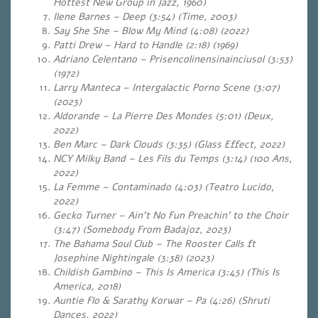
Hottest New Group in Jazz, 1960)
Ilene Barnes – Deep (3:54) (Time, 2003)
Say She She – Blow My Mind (4:08) (2022)
Patti Drew – Hard to Handle (2:18) (1969)
Adriano Celentano – Prisencolinensinainciusol (3:53)
(1972)
Larry Manteca – Intergalactic Porno Scene (3:07)
(2023)
Aldorande – La Pierre Des Mondes (5:01) (Deux,
2022)
Ben Marc – Dark Clouds (3:35) (Glass Effect, 2022)
NCY Milky Band – Les Fils du Temps (3:14) (100 Ans,
2022)
La Femme – Contaminado (4:03) (Teatro Lucido,
2022)
Gecko Turner – Ain’t No Fun Preachin’ to the Choir
(3:47) (Somebody From Badajoz, 2023)
The Bahama Soul Club – The Rooster Calls ft
Josephine Nightingale (3:38) (2023)
Childish Gambino – This Is America (3:45) (This Is
America, 2018)
Auntie Flo & Sarathy Korwar – Pa (4:26) (Shruti
Dances, 2022)