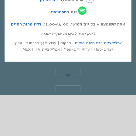
וגם ב
ספוטיפיי
אחת ששומעת – כל יום חמישי, 12:00-14:00,
רדיו מהות החיים
לינק ישיר להאזנה און-דימנד:
אפליקציית רדיו מהות החיים
| סלקום | ערוץ 530 בפרטנר | ערוץ
325 ב-Hot | ערוץ 71 ב-Yes | אפליקציית NEXT TV
STANDARD
♫ אחת ששומעת #168 | 15/01/15 | מוזיקה כמו
מים