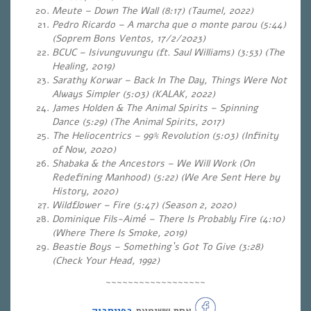
Meute – Down The Wall (8:17) (Taumel, 2022)
Pedro Ricardo – A marcha que o monte parou (5:44)
(Soprem Bons Ventos, 17/2/2023)
BCUC – Isivunguvungu (ft. Saul Williams) (3:53) (The
Healing, 2019)
Sarathy Korwar – Back In The Day, Things Were Not
Always Simpler (5:03) (KALAK, 2022)
James Holden & The Animal Spirits – Spinning
Dance (5:29) (The Animal Spirits, 2017)
The Heliocentrics – 99% Revolution (5:03) (Infinity
of Now, 2020)
Shabaka & the Ancestors – We Will Work (On
Redefining Manhood) (5:22) (We Are Sent Here by
History, 2020)
Wildflower – Fire (5:47) (Season 2, 2020)
Dominique Fils-Aimé – There Is Probably Fire (4:10)
(Where There Is Smoke, 2019)
Beastie Boys – Something`s Got To Give (3:28)
(Check Your Head, 1992)
~~~~~~~~~~~~~~~~~~
אחת ששומעת
בפייסבוק