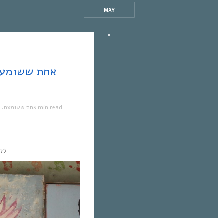
MAY
1 min read
אחת ששומעת
,
מ
לה