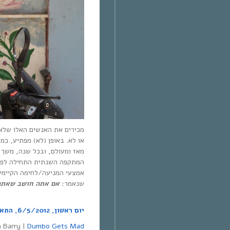
מכירים את האנשים האלו שלא 
או לא. באופן (לא) מפתיע, כמ
מאז ומעולם, ובכל שנה, משך 
המתקפה השנתית התחילה לפני
שנאמר:
אם אתה חושב שאתה 
יום ראשון, 6/5/2012, התארחו בתוכנית:
n Barry |
Dumbo Gets Mad