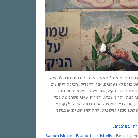
הורגים יתושים? תשאלו אותם אם הם נוטים להיעקץ
עט כולם לא נעקצים. אני, להבדיל, חביבת היתושים
ששת חודשי הקיץ, גופי מעוטר עקיצות מגרדות.
 קצת יותר משבוע, ולמרות שאני משתמשת בכל
אמצעי המניעה/לחימה הקיימים, אני עדיין נעקצת. ואז הבנתי. הם ה-99%. כמה
קטן מכדי להשפיע, לך לישון עם יתוש בחדר.
Sandra Nkaké
|
Blundetto
|
Isbells
| Beck | Joh