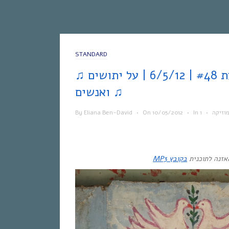
STANDARD
♫ אחת ששומעת #48 | 6/5/12 | על יתושים
ואנשים ♫
וזיקה
•
In
•
10/05/2012
On
•
Eliana Ben-David
By
אזנה לתוכנית
בקובץ MP3