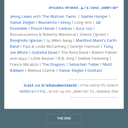
יום ראשון, 4/3/2012, התארחו בתוכנית:
Jenny Lewis
with
The Watson Twins
|
Sophie Hunger
|
Itamar Ziegler
|
Blundetto
|
Kinny
| Long Arm |
Jali
Ensemble
|
Procol Harum
|
Caribou
|
Zuco 103
|
Bossacucanova & Roberto Menescal | Stelvio Cipriani |
Bongholio Iglesias
| 74 Miles Away |
Manfred Mann’s Earth
Band
| Paul & Linda McCartney | George Harrison |
Tony
Joe White
|
Grateful Dead
| The Beta Band | Robert Palmer
and ub40 | Little Beaver | B.B. King | Debbie Flemming |
Franco Micalizzi |
The Dragons
|
Sebastien Tellier
|
Matt
Baldwin
| Melissa Czarnik |
Itamar Ziegler
|
OutKast
~~~~~~~~~~~~~~~~~~~~~
להאזנה ולרשימות שידור
:
icast.co.il/elianabendavid
אחת ששומעת
,
כל יום ראשון
, 12:00-14:00,
ברדיו הבינתחומי
~~~~~~~~~~~~~~~~~~~~~
THE END