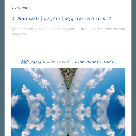
STANDARD
♫ Wah wah | אחת ששומעת #39 | 4/3/12 ♫
אחת ששומעת
,
מוזיקה
•
1
In
•
05/03/2012
On
•
Eliana Ben-David
By
min read
להאזנה ולרשימות שידור
|
להאזנה לתוכנית
בקובץ MP3