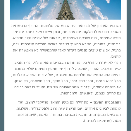
השבוע האחרון של פברואר היה שבוע של מלחמות. החורף הרגיש את
האביב הכובש לו חלקות יום אחר יום, ונתן פייט רציני ביותר עם ימי
סופה אמיתית, רוח שורקת ואימתנית, צבאות של עננים וקור מקפיא.
בינתיים, בסוריה, הצבא המשיך לטבוח באלפי מורדים ואזרחים. ופה,
כרגיל. אנשים טובים מנסים לעזור לאלו שהממשלה לא מאפשרת את
קיומם.
והרי לא יעזרו לחורף כל התותחים הכבדים שהוא שולף, הרי האביב
יגיע. והאביב הסורר, שמנסה לדחוף ימי חמסין חמימים שלא בזמנם,
בעצם הוא התחיל את מלחמת גוג ומגוג זו, של עונות השנה. סבלנות,
הכל יבוא בזמנו, והרי הכל זמני, הכל חולף, הכל משתנה, כל הזמן.
אז נשימה עמוקה, ולזכור שהמטאפורה של מזג האויר כנראה נכונה
גם לחיים עצמם, ולאנשים, ולמלחמות.
והתוכנית הפעם –
מתחילה עם מעין הומאז’ מוזיקלי למצב, ואז
לוקחת לכיוונים אחרים, עם קריצה עזה גרוב ולפסיכדליה, ושלנות
השבעים המוקדמות. תוכנית מגניבה במיוחד, האמת, שימחה אותי
מאד. (מוזמנים להגיב!).