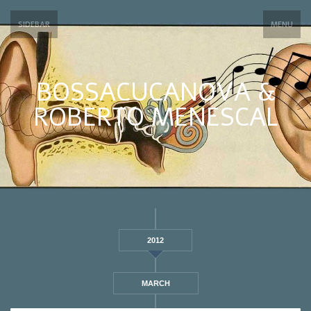
SIDEBAR
MENU
BOSSACUCANOVA &
ROBERTO MENESCAL
2012
MARCH