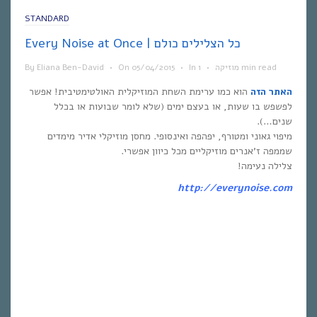
STANDARD
Every Noise at Once | כל הצלילים כולם
1 min read
מוזיקה
•
In
•
05/04/2015
On
•
Eliana Ben-David
By
האתר הזה
הוא כמו ערימת השחת המוזיקלית האולטימטיבית! אפשר
לפשפש בו שעות, או בעצם ימים (שלא לומר שבועות או בכלל
שנים…).
מיפוי גאוני ומטורף, יפהפה ואינסופי. מחסן מוזיקלי אדיר מימדים
שממפה ז’אנרים מוזיקליים מכל כיוון אפשרי.
צלילה נעימה!
http://everynoise.com