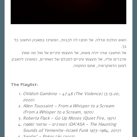
האש הולכת וגדלה. אל תתנו לה לכבות, המשיכו במאבק החשוב כל
כך.
אל תחשבו שזה יהיה פשוט, אל תעצמו עיניים אל מול מה שאין
מדברים עליו, אל תעצמו עיניים לסבלם של האחרים, המשיכו להאבק
למען הדמוקרטיה, אתם התקווה.
The Playlist:
Childish Gambino – 47.48 (The Violence) (3.15.20,
2020)
Allen Toussaint – From a Whisper to a Scream
(From a Whisper to a Scream, 1970)
Roberta Flack – Go Up Moses
(Quiet Fire, 1971)
(1966) (DA’ASA – The Haunting
שדמתי
–
העמרנים
Sounds of Yemenite-Israeli Funk 1973-1984, 2017)
Saodaj’ – Pokor Lèr (2017).