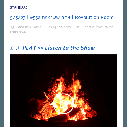
STANDARD
אחת ששומעת #552 | 9/3/23 | Revolution Poem
By
Eliana Ben-David
•
On
09/03/2023
•
In
•
מוזיקה
,
אחת ששומעת
1 min read
♫
♫
PLAY >> Listen to the Show