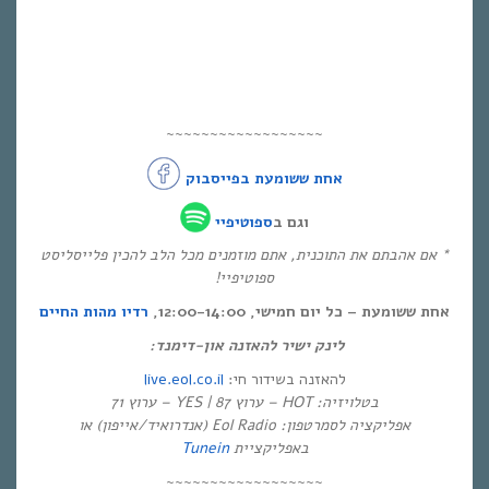
~~~~~~~~~~~~~~~~~~
אחת ששומעת בפייסבוק
וגם ב
ספוטיפיי
* אם אהבתם את התוכנית, אתם מוזמנים מכל הלב להכין פלייסליסט
ספוטיפיי!
אחת ששומעת – כל יום חמישי, 12:00-14:00,
רדיו מהות החיים
לינק ישיר להאזנה און-דימנד:
live.eol.co.il
להאזנה בשידור חי:
בטלויזיה: HOT – ערוץ 87 | YES – ערוץ 71
אפליקציה לסמרטפון: Eol Radio (אנדרואיד/אייפון) או
Tunein
באפליקציית
~~~~~~~~~~~~~~~~~~