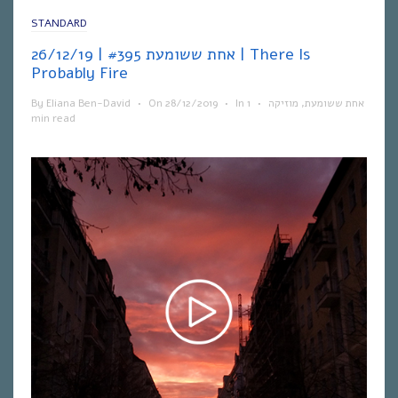
STANDARD
אחת ששומעת #395 | 26/12/19 | There Is
Probably Fire
By
Eliana Ben-David
•
On
28/12/2019
•
In
1
•
מוזיקה
,
אחת ששומעת
min read