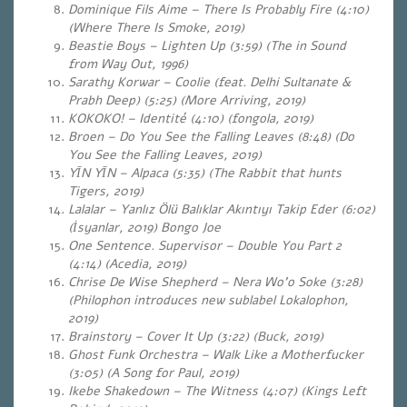
Dominique Fils Aime – There Is Probably Fire (4:10)
(Where There Is Smoke, 2019)
Beastie Boys – Lighten Up (3:59) (The in Sound
from Way Out, 1996)
Sarathy Korwar – Coolie (feat. Delhi Sultanate &
Prabh Deep) (5:25) (More Arriving, 2019)
KOKOKO! – Identité (4:10) (fongola, 2019)
Broen – Do You See the Falling Leaves (8:48) (Do
You See the Falling Leaves, 2019)
YĪN YĪN – Alpaca (5:35) (The Rabbit that hunts
Tigers, 2019)
Lalalar – Yanlız Ölü Balıklar Akıntıyı Takip Eder (6:02)
(İsyanlar, 2019) Bongo Joe
One Sentence. Supervisor – Double You Part 2
(4:14) (Acedia, 2019)
Chrise De Wise Shepherd – Nera Wo’o Soke (3:28)
(Philophon introduces new sublabel Lokalophon,
2019)
Brainstory – Cover It Up (3:22) (Buck, 2019)
Ghost Funk Orchestra – Walk Like a Motherfucker
(3:05) (A Song for Paul, 2019)
Ikebe Shakedown – The Witness (4:07) (Kings Left