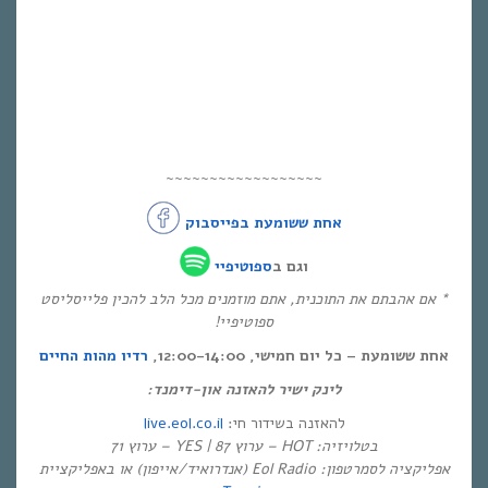
~~~~~~~~~~~~~~~~~~
אחת ששומעת בפייסבוק
וגם ב
ספוטיפיי
* אם אהבתם את התוכנית, אתם מוזמנים מכל הלב להכין פלייסליסט
ספוטיפיי!
אחת ששומעת – כל יום חמישי, 12:00-14:00,
רדיו מהות החיים
לינק ישיר להאזנה און-דימנד:
live.eol.co.il
להאזנה בשידור חי:
בטלויזיה: HOT – ערוץ 87 | YES – ערוץ 71
אפליקציה לסמרטפון: Eol Radio (אנדרואיד/אייפון) או באפליקציית