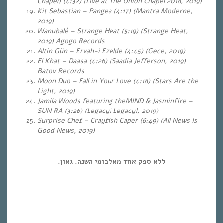
Chapel) (4:32) (Live at The Union Chapel 2018, 2019)
Kit Sebastian – Pangea (4:17) (Mantra Moderne,
2019)
Wanubalé – Strange Heat (5:19) (Strange Heat,
2019) Agogo Records
Altin Gün – Ervah-i Ezelde (4:45) (Gece, 2019)
El Khat – Daasa (4:26) (Saadia Jefferson, 2019)
Batov Records
Moon Duo – Fall in Your Love (4:18) (Stars Are the
Light, 2019)
Jamila Woods featuring theMIND & Jasminfire –
SUN RA (3:26) (Legacy! Legacy!, 2019)
Surprise Chef – Crayfish Caper (6:49) (All News Is
Good News, 2019)
ללא ספק אחד מאלבומי השנה. גאון.