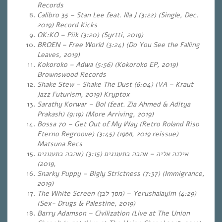
Records
Calibro 35 – Stan Lee feat. Illa J (3:22) (Single, Dec.
2019) Record Kicks
OK:KO – Piik (3:20) (Syrtti, 2019)
BROEN – Free World (3:24) (Do You See the Falling
Leaves, 2019)
Kokoroko – Adwa (5:56) (Kokoroko EP, 2019)
Brownswood Records
Shake Stew – Shake The Dust (6:04) (VA – Kraut
Jazz Futurism, 2019) Kryptox
Sarathy Korwar – Bol (feat. Zia Ahmed & Aditya
Prakash) (9:19) (More Arriving, 2019)
Bossa 70 – Get Out of My Way (Retro Roland Riso
Eterno Regroove) (3:45) (1968, 2019 reissue)
Matsuna Recs
אהבה בתענוגים
(3:15) (
אהבה בתענוגים
–
אילנה אליה
,2019)
Snarky Puppy – Bigly Strictness (7:37) (Immigrance,
2019)
The White Screen (
מסך לבן
) – Yerushalayim (4:29)
(Sex- Drugs & Palestine, 2019)
Barry Adamson – Civilization (Live at The Union