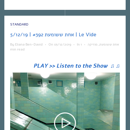
STANDARD
אחת ששומעת #392 | 5/12/19 | Le Vide
By
Eliana Ben-David
•
On
05/12/2019
•
In
1
•
מוזיקה
,
אחת ששומעת
min read
PLAY >> Listen to the Show
♫
♫