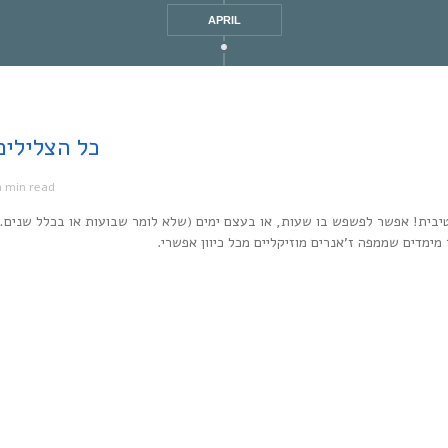
APRIL
Every Noise at Once | כל
1 min read
מ
יבית! אפשר לפשפש בו שעות, או בעצם ימים (שלא לומר שבועות או בכלל שנים…
ר מימדים שממפה ז’אנרים מוזיקליים מכל כיוון אפשרי.