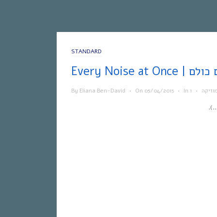
STANDARD
 הצלילים כולם
וזיקה
•
In
•
05/04/2015
On
•
Eliana Ben-David
By
).