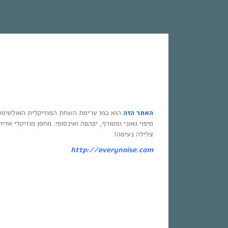
האתר הזה
הוא כמו ערימת השחת המוזיקלית האולטימט
מיפוי גאוני ומטורף, יפהפה ואינסופי. מחסן מוזיקלי אדי
צלילה נעימה!
http://everynoise.com