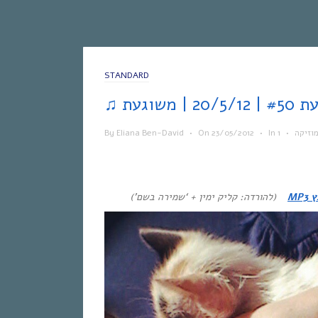
STANDARD
וזיקה
•
In
•
23/05/2012
On
•
Eliana Ben-David
By
MP3
(להורדה: קליק ימין + ‘שמירה בשם’)