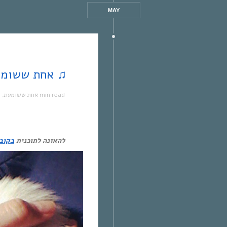
MAY
♫ אחת ששומעת #50 | 20/5/12 | משוגעת ♫
1 min read
אחת ששומעת
,
מ
להאזנה לתוכנית
בקובץ 