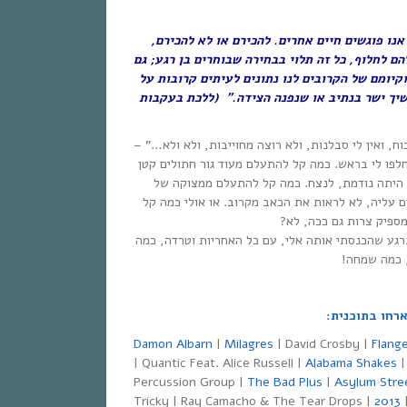
נו פוגשים חיים אחרים. להכירם או לא להכירם,
ם לחלוף, כל זה תלוי בבחירה שבוחרים בן רגע; גם
וקיומם של הקרובים לנו נתונים לעיתים קרובות על
שיך ישר בנתיב או שנפנה הצידה.” (ללכת בעקבות
כוח, ואין לי סבלנות, ולא רוצה מחוייבות, ולא ולא…” –
לפו לי בראש. כמה קל להתעלם מעוד גור חתולים קטן
רי היתה נודמת, לנצח. כמה קל להתעלם ממצוקה של
עליה, לא לראות את הכאב מקרוב. או אולי כמה קל
מספיק צרות גם ככה, לא?
 ברגע שהכנסתי אותה אלי, עם כל האחריות וטרדה, כמה
, כמה שמחה!
רחו בתוכנית:
Damon Albarn
|
Milagres
| David Crosby |
Flang
| Quantic Feat. Alice Russell |
Alabama Shakes
Percussion Group |
The Bad Plus
|
Asylum Stre
Tricky | Ray Camacho & The Tear Drops |
2013
|