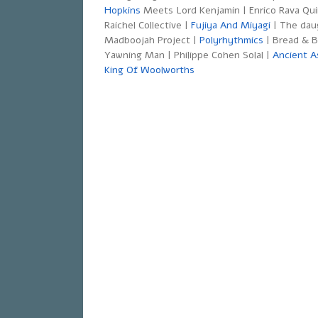
Meets Lord Kenjamin | Enrico Rav | אבי בללי | Toure-
Hopkins
Raichel Collective |
Fujiya And Miyagi
| The daug
Madboojah Project |
Polyrhythmics
| Bread & B
Yawning Man | Philippe Cohen Solal |
Ancient A
King Of Woolworths