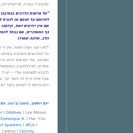
שהתברר כגורה. טריקולורית).
“על פרשות הדרכים בנתיבנו א
לחיותם עד תומם או להניח לה
אם אין יודעים זאת, קיומנו 
כף המאזניים, אם נבחר להמ
הלב, סוזנה טמרו)
“לא רוצה (עוד) חתול, אין לי 
כל התירוצים והסיבות בעולם ח
ומורעב. עוד יום אחד והיא ה
אחרים, לא להתקרב כששומעים 
להכנע למצוקות שלי – יש לי 
אבל איזה כייף זה לומר ‘כן’.
היא גורמת לי לצחוק בקול רם
יום ראשון,
20/5/2012,
התא
er
|
Oddisee
| Lee Moses
|
Dominique A.
| Har-You
et Spankers
|
dEUs
|
 Caribou |
Clutchy