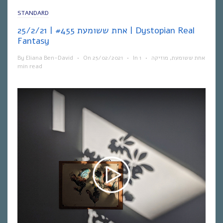
STANDARD
אחת ששומעת #455 | 25/2/21 | Dystopian Real
Fantasy
By
Eliana Ben-David
•
On
25/02/2021
•
In
1
•
מוזיקה
,
אחת ששומעת
min read