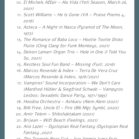
El Michels Affair – Ala Vida (Yeti Season, March 26,
2021)
Scott Williams – He Is Gone (VA – Praise Poems 4,
2016)
Azteca – A Night in Nazca (Pyramid of The Moon,
1973)
The Romance of Baba Loco – Hootie Tootie Disko
Flutie (Cling Clang for Funk Monkeys, 2021)
Delvon Lamarr Organ Trio – Hole in One (I Told You
So, 2021)
Restless Soul Fun Band – Missing (Fun!, 2016)
Marcos Resende & Index – Terra De Vera Cruz
(Marcos Resende & Index, 1976/2021)
Vampires’ Sound Incorporation – We Don’t Care
(Manfred Hübler & Siegfried Schwab
– Vampyros
Lesbos: Sexadelic Dance Party, 1971/1995)
Hoodna Orchestra – Ashkaru (Alem Alem (2021)
Billi Free, Uncle El – Fire (Blk Mgc Symbl, 2020)
Amir Telem – Shikshaktakam (2021)
Brijean – Wifi Beach (Feelings, 2021)
Aiio Lazer – Dystopian Real Fantasy (Dystopian Real
Fantasy ,2021)
The Tremolo Beer Gut – Jive Jimmie Juma feat.