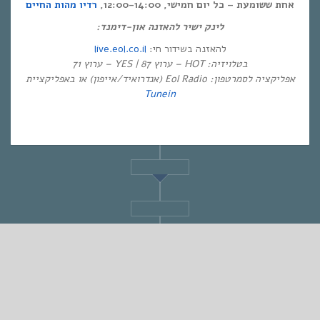
אחת ששומעת – כל יום חמישי, 12:00-14:00,
רדיו מהות החיים
לינק ישיר להאזנה און-דימנד:
live.eol.co.il
להאזנה בשידור חי:
בטלויזיה: HOT – ערוץ 87 | YES – ערוץ 71
אפליקציה לסמרטפון: Eol Radio (אנדרואיד/אייפון) או באפליקציית
Tunein
STANDARD
אחת ששומעת #451 | 28/1/21 | Scary Times
By
Eliana Ben-David
•
On
28/01/2021
•
In
1
•
מוזיקה
,
אחת ששומעת
min read