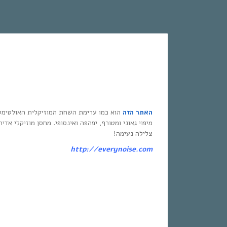
האתר הזה
הוא כמו ערימת השחת המוזיקלית האולטימט
מיפוי גאוני ומטורף, יפהפה ואינסופי. מחסן מוזיקלי אדי
צלילה נעימה!
http://everynoise.com