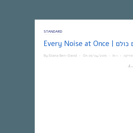
STANDARD
 הצלילים כולם
וזיקה
•
In
•
05/04/2015
On
•
Eliana Ben-David
By
).