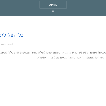
APRIL
Every Noise at Once | כל
1 min read
מ
יבית! אפשר לפשפש בו שעות, או בעצם ימים (שלא לומר שבועות או בכלל שנים…
ר מימדים שממפה ז’אנרים מוזיקליים מכל כיוון אפשרי.