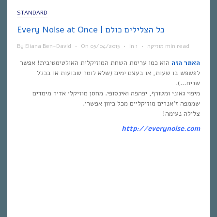
STANDARD
Every Noise at Once | כל הצלילים כולם
1 min read
מוזיקה
•
In
•
05/04/2015
On
•
Eliana Ben-David
By
האתר הזה
הוא כמו ערימת השחת המוזיקלית האולטימטיבית! אפשר
לפשפש בו שעות, או בעצם ימים (שלא לומר שבועות או בכלל
שנים…).
מיפוי גאוני ומטורף, יפהפה ואינסופי. מחסן מוזיקלי אדיר מימדים
שממפה ז’אנרים מוזיקליים מכל כיוון אפשרי.
צלילה נעימה!
http://everynoise.com