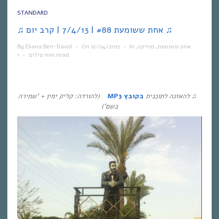
STANDARD
♫ אחת ששומעת #88 | 7/4/13 | קרב יום ♫
אחת ששומעת
,
מוזיקה
,
In
•
12/04/2013
On
•
Eliana Ben-David
By
1 min read
צילום
•
♫
להאזנה לתוכנית
בקובץ
MP3
(להורדה: קליק ימין + ‘שמירה
בשם’)