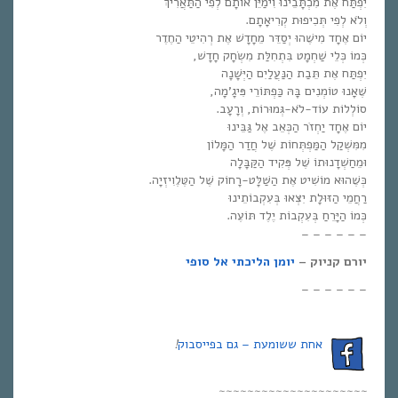
יִפְתַּח אֶת מִכְתָּבֵינוּ וִימַיֵּן אוֹתָם לְפִי הַתַּאֲרִיךְ
וְלֹא לְפִי תְּכִיפוּת קְרִיאָתָם.
יוֹם אֶחָד מִישֶׁהוּ יְסַדֵּר מֵחָדָשׁ אֶת רְהִיטֵי הַחֶדֶר
כְּמוֹ כְּלֵי שַׁחְמָט בִּתְחִלַּת מִשְׂחָק חָדָשׁ,
יִפְתַּח אֶת תֵּבַת הַנַּעֲלַיִם הַיְּשָׁנָה
שֶׁאָנוּ טוֹמְנִים בָּהּ כַּפְתּוֹרֵי פִּיגָ’מָה,
סוֹלְלוֹת עוֹד-לֹא-גְּמוּרוֹת, וְרָעָב.
יוֹם אֶחָד יַחְזֹר הַכְּאֵב אֶל גַּבֵּינוּ
מִמִּשְׁקַל הַמַּפְתְּחוֹת שֶׁל חֲדַר הַמָּלוֹן
וּמֵחַשְׁדָנוּתוֹ שֶׁל פְּקִיד הַקַּבָּלָה
כְּשֶׁהוּא מוֹשִׁיט אֶת הַשַּׁלָּט-רָחוֹק שֶׁל הַטֶּלֶוִיזְיָה.
רַחֲמֵי הַזּוּלָת יִצְּאוּ בְּעִקְבוֹתֵינוּ
כְּמוֹ הַיָּרֵחַ בְּעִקְבוֹת יֶלֶד תּוֹעֶה.
– – – – – –
יורם קניוק –
יומן הליכתי אל סופי
– – – – – –
אחת ששומעת – גם בפייסבוק
!
~~~~~~~~~~~~~~~~~~~~~