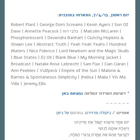
יום ראשון, 7/4/13, התארחו בתוכנית
:
Robert Plant | George Dorn Screams | Kevin Ayers | Son Of
Dave | Annette Peacock | כלבי רוח | Malcolm McLaren |
Phosphorescent | Devendra Banhart | Clutchy Hopkins &
Shawn Lee | Abstract Truth | Yeah Yeah Yeahs | Hundred
Waters | Nico Fidenco | Lord Newborn and the Magic Skulls
| Blue States | DJ Oil | Blank Blue | My Morning Jacket |
Broadcast | Natalie Rose Lebrecht | Sam Flax | Cian Ciaran |
Ann Peebles | Vulfpeck | Empire of the Sun | Malone &
Barnes & Spontaneous Simplicity | Jhelisa | Malia | Vis Ma
Ville | Jeremy Ellis
*
רשימת השידור המלאה
נמצאת כאן
– – – – – –
אחרינו
/
ניקולה מדזירוב
בתרגום
טל ניצן
יוֹם אֶחָד מִישֶׁהוּ יְקַפֵּל אֶת סְדִינֵינוּ
וְיִשְׁלַח אוֹתָם לְנִקּוּי
לְקַרְצֵף מֵהֶם אֶת אַחֲרוֹן גַּרְגְּרֵי הַמֶּלַח,