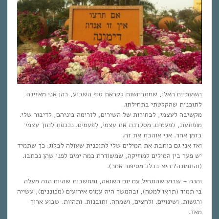
השעתיים האלו, שמתרחשות לקראת סוף השבוע, בהן אני מאזינה
לתוכנית שהקלטתי בתחילתו.
מקשיבה לעצמי, לבחירות של השירים, לזרימה ביניהם, לדיבור שלי.
מופתעת, לפעמים. מסקרנת את עצמי, לפעמים. נכנסת לתוך עצמי
בזמן אחר. אני אוהבת את זה.
ואז אני גם כותבת את המילים שלי לתוכנית שעולה לבלוג. כך שתמיד
יש פער בין המילים למוזיקה, שמשודרת כמה ימים לפני שהן נכתבו.
(והתמונה? היא בכלל מסיפור אחר).
והנה – שבוע שהתחיל עם יום השואה, ומחשבות שהיום הזה מעלה
בי תמיד (תראו למטה), ובהמשך היה עמוס אירועים (מכוננים), עשייה
ורגשות. ושינויים. ולחצים, ושמחה. ותובנות. ותהיות. שבוע ארוך
מאד.