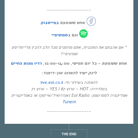
~~~~~~~~~~~~~~~~~~
אחת ששומעת
בפייסבוק
וגם ב
ספוטיפיי
* אם אהבתם את התוכנית, אתם מוזמנים מכל הלב להכין פלייסליסט
ספוטיפיי!
אחת ששומעת – כל יום חמישי, 12:00-14:00,
רדיו מהות החיים
לינק ישיר להאזנה און-דימנד:
live.eol.co.il
להאזנה בשידור חי:
בטלויזיה: HOT – ערוץ 87 | YES – ערוץ 71
אפליקציה לסמרטפון: Eol Radio (אנדרואיד/אייפון) או באפליקציית
Tunein
~~~~~~~~~~~~~~~~~~
THE END