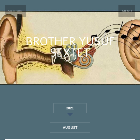
SIDEBAR
MENU
BROTHER YUSUF
SEXTET
2021
AUGUST