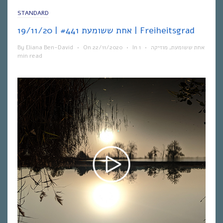
STANDARD
אחת ששומעת #441 | 19/11/20 | Freiheitsgrad
By
Eliana Ben-David
•
On
22/11/2020
•
In
1
•
מוזיקה
,
אחת ששומעת
min read