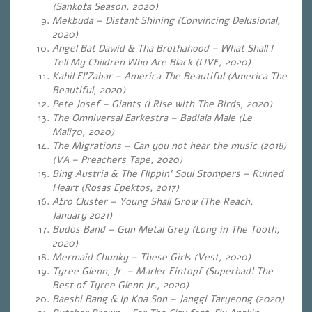
(Sankofa Season, 2020)
Mekbuda – Distant Shining (Convincing Delusional,
2020)
Angel Bat Dawid & Tha Brothahood – What Shall I
Tell My Children Who Are Black (LIVE, 2020)
Kahil El’Zabar – America The Beautiful (America The
Beautiful, 2020)
Pete Josef – Giants (I Rise with The Birds, 2020)
The Omniversal Earkestra – Badiala Male (
Le
Mali70, 2020)
The Migrations – Can you not hear the music (
2018)
(VA – Preachers Tape, 2020)
Bing Austria & The Flippin’ Soul Stompers – Ruined
Heart (Rosas Epektos, 2017)
Afro Cluster – Young Shall Grow (The Reach,
January 2021)
Budos Band – Gun Metal Grey (Long in The Tooth,
2020)
Mermaid Chunky – These Girls (
Vest, 2020)
Tyree Glenn, Jr. – Marler Eintopf (Superbad!
The
Best of Tyree Glenn Jr., 2020)
Baeshi Bang & Ip Koa Son – Janggi Taryeong (2020)