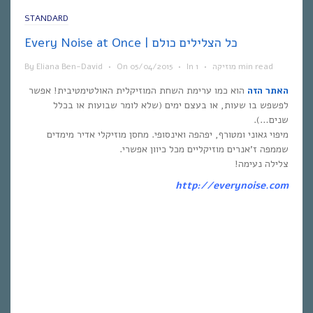
STANDARD
Every Noise at Once | כל הצלילים כולם
1 min read
מוזיקה
•
In
•
05/04/2015
On
•
Eliana Ben-David
By
האתר הזה
הוא כמו ערימת השחת המוזיקלית האולטימטיבית! אפשר
לפשפש בו שעות, או בעצם ימים (שלא לומר שבועות או בכלל
שנים…).
מיפוי גאוני ומטורף, יפהפה ואינסופי. מחסן מוזיקלי אדיר מימדים
שממפה ז’אנרים מוזיקליים מכל כיוון אפשרי.
צלילה נעימה!
http://everynoise.com