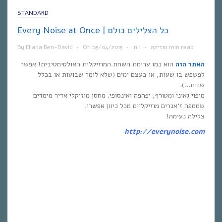
STANDARD
Every Noise at Once | כל הצלילים כולם
1 min read
מוזיקה
•
In
•
05/04/2015
On
•
Eliana Ben-David
By
האתר הזה
הוא כמו ערימת השחת המוזיקלית האולטימטיבית! אפשר
לפשפש בו שעות, או בעצם ימים (שלא לומר שבועות או בכלל
שנים…).
מיפוי גאוני ומטורף, יפהפה ואינסופי. מחסן מוזיקלי אדיר מימדים
שממפה ז’אנרים מוזיקליים מכל כיוון אפשרי.
צלילה נעימה!
http://everynoise.com