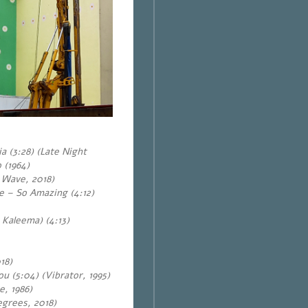
a (3:28)
(Late Night
 (1964)
 Wave, 2018)
 – So Amazing (4:12)
 Kaleema) (4:13)
18)
u (5:04) (Vibrator, 1995)
, 1986)
egrees, 2018)