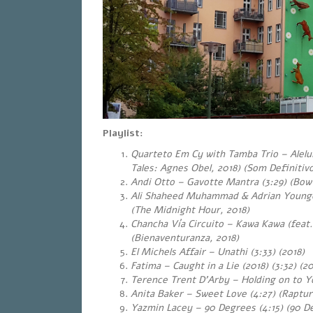
Playlist:
Quarteto Em Cy with Tamba Trio – Alelui
Tales: Agnes Obel, 2018) (Som Definitivo
Andi Otto – Gavotte Mantra (3:29) (Bow
Ali Shaheed Muhammad & Adrian Younge
(The Midnight Hour, 2018)
Chancha Vía Circuito – Kawa Kawa (feat.
(Bienaventuranza, 2018)
El Michels Affair – Unathi (3:33) (2018)
Fatima – Caught in a Lie (2018) (3:32) (20
Terence Trent D’Arby – Holding on to Yo
Anita Baker – Sweet Love (4:27)
(Rapture
Yazmin Lacey – 90 Degrees (4:15) (90 D