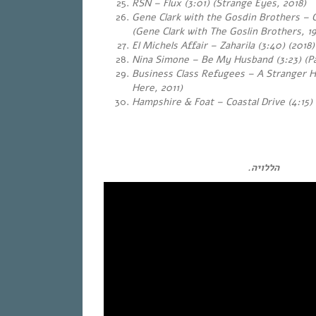
RSN – Flux (3:01)
(Strange Eyes, 2018)
Gene Clark with the Gosdin Brothers – 
(
Gene Clark with The Goslin Brothers, 19
El Michels Affair – Zaharila (3:40) (2018)
Nina Simone – Be My Husband (3:23) (Pas
Business Class Refugees – A Stranger H
Here, 2011)
Hampshire & Foat – Coastal Drive (4:15)
…
הללויה.
…