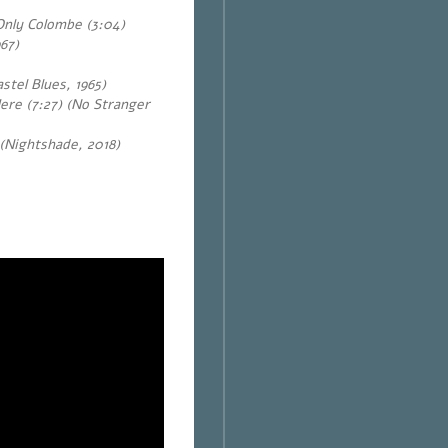
Only Colombe (3:04)
67)
tel Blues, 1965)
ere (7:27) (No Stranger
 (Nightshade, 2018)