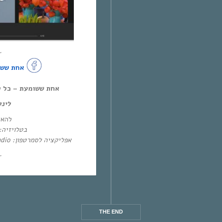
~
אחת ששו
אחת ששומעת – כל יום חמיש,
לינ:
להא:
בטלו: HOT – ערוץ 87 | YES – ערוץ 71
אפליקציה לסמרטפון: Eol Radio (אנדרואיד/אייפון) או באפליקציית
~
THE END