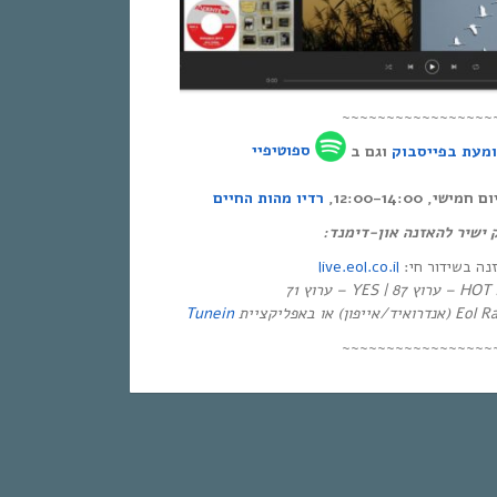
~~~~~~~~~~~~~~~~~
מעת בפייסבוק
וגם ב
ספוטיפיי
י, 12:00-14:00
רדיו מהות החיים
ק ישיר להאזנה און-דימנד
live.eol.co.il
זנה בשידור חי
יזיה
Tunein
~~~~~~~~~~~~~~~~~