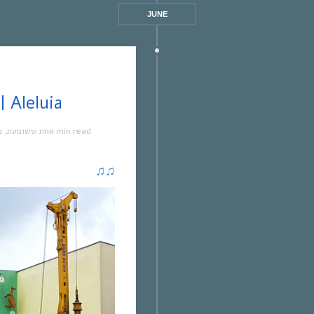
JUNE
אחת ששומעת #322 | /6/18 | Aleluia
מ
,
אחת ששומעת
1 min read
♫
♫