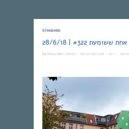
STANDARD
28
By
Eliana Ben-David
•
On
30/06/2018
•
In
•
וזיקה