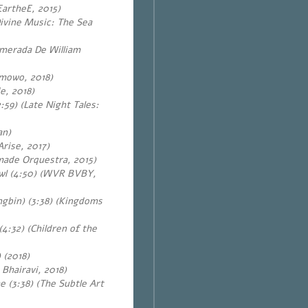
EartheE, 2015)
ivine Music
: The Sea
amerada De William
omowo, 2018)
e, 2018)
:59) (Late Night Tales:
an)
Arise, 2017)
ade Orquestra, 2015)
l (4:50) (WVR BVBY,
gbin) (3:38)
(Kingdoms
4:32) (Children of the
 (2018)
 Bhairavi, 2018)
e (3:38)
(The Subtle Art