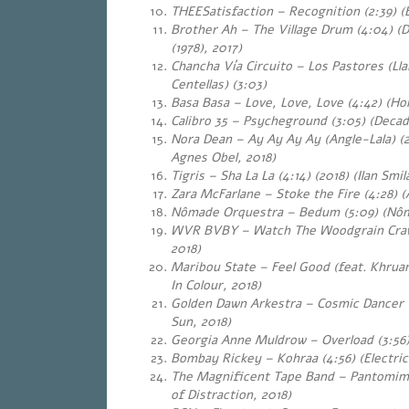
THEESatisfaction – Recognition (2:39) (
Brother Ah – The Village Drum (4:04)
(D
(1978), 2017)
Chancha Vía Circuito – Los Pastores (Ll
Centellas) (3:03)
Basa Basa – Love, Love, Love (4:42) (H
Calibro 35 – Psycheground (3:05)
(Decad
Nora Dean – Ay Ay Ay Ay (Angle-Lala) (2
Agnes Obel, 2018)
Tigris – Sha La La (4:14) (2018) (Ilan Smil
Zara McFarlane – Stoke the Fire (4:28) (
Nômade Orquestra – Bedum (5:09) (Nôm
WVR BVBY – Watch The Woodgrain Craw
2018)
Maribou State – Feel Good (feat. Khruan
In Colour, 2018)
Golden Dawn Arkestra – Cosmic Dancer (
Sun, 2018)
Georgia Anne Muldrow – Overload (3:56)
Bombay Rickey – Kohraa (4:56)
(Electric
The Magnificent Tape Band – Pantomim
of Distraction, 2018)