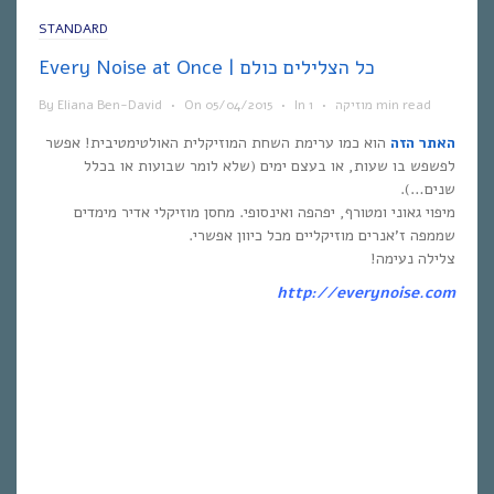
STANDARD
Every Noise at Once | כל הצלילים כולם
1 min read
מוזיקה
•
In
•
05/04/2015
On
•
Eliana Ben-David
By
האתר הזה
הוא כמו ערימת השחת המוזיקלית האולטימטיבית! אפשר
לפשפש בו שעות, או בעצם ימים (שלא לומר שבועות או בכלל
שנים…).
מיפוי גאוני ומטורף, יפהפה ואינסופי. מחסן מוזיקלי אדיר מימדים
שממפה ז’אנרים מוזיקליים מכל כיוון אפשרי.
צלילה נעימה!
http://everynoise.com