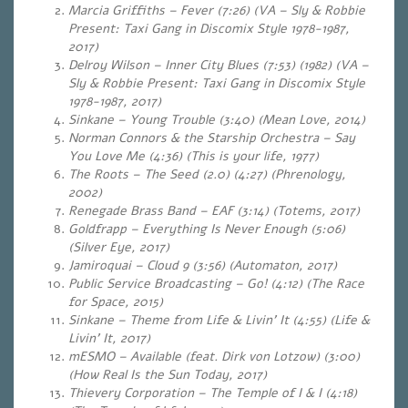
Marcia Griffiths – Fever (7:26) (VA – Sly & Robbie
Present: Taxi Gang in Discomix Style 1978-1987,
2017)
Delroy Wilson – Inner City Blues (7:53) (1982) (VA –
Sly & Robbie Present: Taxi Gang in Discomix Style
1978-1987, 2017)
Sinkane – Young Trouble (3:40) (Mean Love, 2014)
Norman Connors & the Starship Orchestra – Say
You Love Me (4:36) (This is your life, 1977)
The Roots – The Seed (2.0) (4:27) (Phrenology,
2002)
Renegade Brass Band – EAF (3:14) (Totems, 2017)
Goldfrapp – Everything Is Never Enough (5:06)
(Silver Eye, 2017)
Jamiroquai – Cloud 9 (3:56) (Automaton, 2017)
Public Service Broadcasting – Go! (4:12) (The Race
for Space, 2015)
Sinkane – Theme from Life & Livin’ It (4:55) (Life &
Livin’ It, 2017)
mESMO – Available (feat. Dirk von Lotzow) (3:00)
(How Real Is the Sun Today, 2017)
Thievery Corporation – The Temple of I & I (4:18)