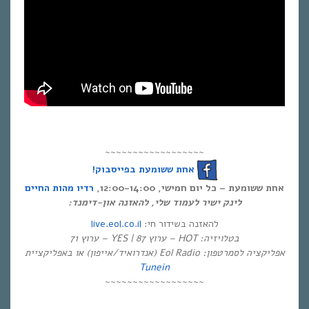
~~~~~~~~~~~~~~~~~~
אחת ששומעת בפייסבוק!
אחת ששומעת – כל יום חמישי, 12:00-14:00,
רדיו מהות החיים
לינק ישיר לעמוד שלי, להאזנה און-דימנד:
live.eol.co.il
להאזנה בשידור חי:
בטלויזיה: HOT – ערוץ 87 | YES – ערוץ 71
אפליקציה לסמרטפון: Eol Radio (אנדרואיד/אייפון) או באפליקציית
Tunein
~~~~~~~~~~~~~~~~~~