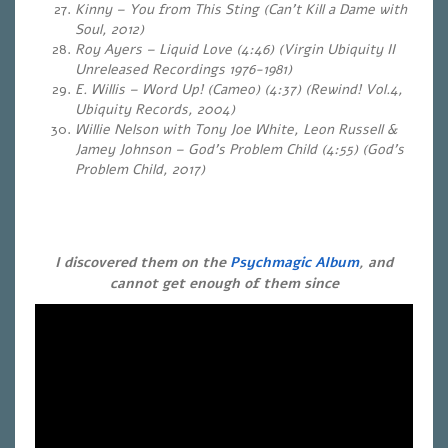
Kinny – You from This Sting
(Can’t Kill a Dame with
Soul, 2012)
Roy Ayers – Liquid Love (4:46) (Virgin Ubiquity II
Unreleased Recordings 1976-1981)
E. Willis – Word Up! (Cameo) (4:37) (Rewind! Vol.4,
Ubiquity Records, 2004)
Willie Nelson with Tony Joe White, Leon Russell &
Jamey Johnson – God’s Problem Child (4:55) (God’s
Problem Child, 2017)
I discovered them on the
Psychmagic Album
, and
cannot get enough of them since