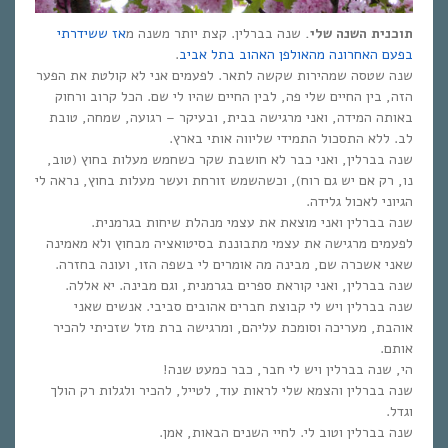
תוכנית השנה שלי.
שנה בברלין. קצת יותר משנה מ
אז ששידרתי
.
בפעם האחרונה מהאולפן האהוב בתל אביב
שנה שטסה שמהירות שקשה לתאר. לפעמים אני לא קולטת את הפער
הזה, בין החיים שלי פה, לבין החיים שהיו לי שם. הכל קרוב ורחוק
באותה המידה, ואני מרגישה בבית, ובעיקר – רגועה, שמחה, טובת
לב. ללא התסכול התמידי שליווה אותי בארץ.
שנה בברלין, ואני כבר לא חושבת שקר כשחמש מעלות בחוץ (טוב,
נו, רק אם יש גם רוח), וכשהשמש זורחת ועשר מעלות בחוץ, נראה לי
הגיוני לאכול גלידה.
שנה בברלין ואני מוצאת את עצמי מנהלת שיחות בגרמנית.
לפעמים מרגישה את עצמי מתבוננת בסיטואציה מבחוץ ולא מאמינה
שאני אשכרה שם, מבינה מה אומרים לי בשפה הזו, ועונה בחזרה.
שנה בברלין, ואני קוראת ספרים בגרמנית, וגם מבינה. יא אללה.
שנה בברלין ויש לי קבוצת חברים אהובים סביבי. אנשים שאני
אוהבת, מעריכה וסומכת עליהם, ומרגישה ברת מזל שזכיתי להכיר
אותם.
הי, שנה בברלין ויש לי חבר, כבר כמעט שנה!
שנה בברלין והצמא שלי לראות עוד, לטייל, להכיר ולגלות רק הולך
וגדל.
שנה בברלין וטוב לי. לחיי השנים הבאות, אמן.