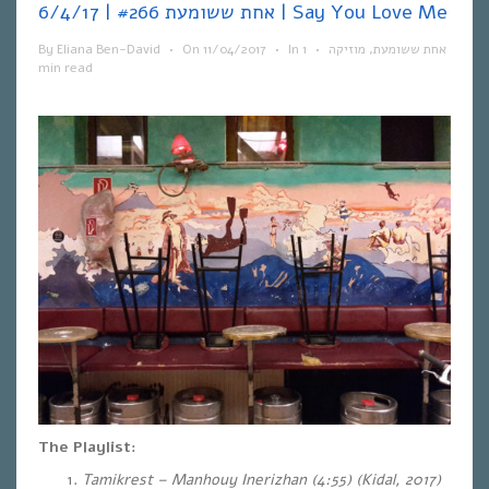
אחת ששומעת #266 | 6/4/17 | Say You Love Me
By
Eliana Ben-David
•
On
11/04/2017
•
In
1
•
מוזיקה
,
אחת ששומעת
min read
The Playlist:
Tamikrest – Manhouy Inerizhan (4:55)
(Kidal, 2017)