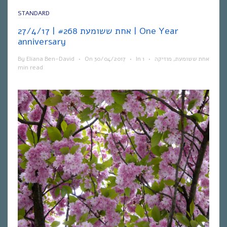
STANDARD
אחת ששומעת #268 | 27/4/17 | One Year
anniversary
By
Eliana Ben-David
•
On
30/04/2017
•
In
1
•
מוזיקה
,
אחת ששומעת
min read