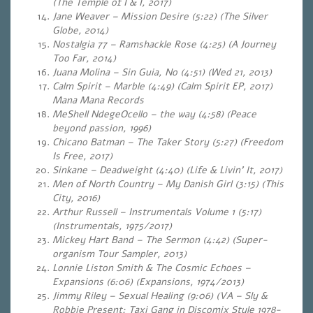
(The Temple of I & I, 2017)
Jane Weaver – Mission Desire (5:22) (The Silver
Globe, 2014)
Nostalgia 77 – Ramshackle Rose (4:25) (A Journey
Too Far, 2014)
Juana Molina – Sin Guia, No (4:51) (Wed 21, 2013)
Calm Spirit – Marble (4:49) (Calm Spirit EP, 2017)
Mana Mana Records
MeShell NdegeOcello – the way (4:58) (Peace
beyond passion, 1996)
Chicano Batman – The Taker Story (5:27)
(Freedom
Is Free, 2017)
Sinkane – Deadweight (4:40)
(Life & Livin’ It, 2017)
Men of North Country – My Danish Girl (3:15
)
(This
City, 2016)
Arthur Russell – Instrumentals Volume 1 (5:17)
(Instrumentals, 1975/2017)
Mickey Hart Band – The Sermon (4:42) (Super-
organism Tour Sampler, 2013)
Lonnie Liston Smith & The Cosmic Echoes –
Expansions (6:06) (Expansions, 1974/2013)
Jimmy Riley – Sexual Healing (9:06) (VA – Sly &
Robbie Present: Taxi Gang in Discomix Style 1978-