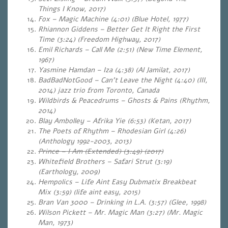
Things I Know, 2017)
Fox – Magic Machine (4:01) (Blue Hotel, 1977)
Rhiannon Giddens – Better Get It Right the First
Time (3:24) (Freedom Highway, 2017)
Emil Richards – Call Me (2:51) (New Time Element,
1967)
Yasmine Hamdan – Iza (4:38) (Al Jamilat, 2017)
BadBadNotGood – Can’t Leave the Night (4:40)
(
III,
2014) jazz trio from Toronto, Canada
Wildbirds & Peacedrums – Ghosts & Pains (Rhythm,
2014)
Blay Ambolley – Afrika Yie (6:53) (Ketan, 2017)
The Poets of Rhythm – Rhodesian Girl (4:26)
(Anthology 1992-2003, 2013)
Prince – I Am (Extended) (3:49) (2017)
Whitefield Brothers – Safari Strut (3:19)
(Earthology, 2009)
Hempolics – Life Aint Easy Dubmatix Breakbeat
Mix (3:59) (life aint easy, 2015)
Bran Van 3000 – Drinking in L.A. (3:57) (Glee, 1998)
Wilson Pickett – Mr. Magic Man (3:27) (Mr. Magic
Man, 1973)