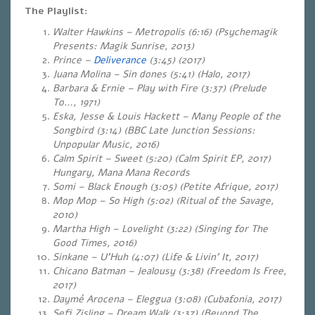
The Playlist:
Walter Hawkins – Metropolis (6:16) (Psychemagik
Presents: Magik Sunrise, 2013)
Prince –
Deliverance
(3:45) (2017)
Juana Molina – Sin dones (5:41) (Halo, 2017)
Barbara & Ernie – Play with Fire (3:37) (Prelude
To…, 1971)
Eska, Jesse & Louis Hackett – Many People of the
Songbird (3:14) (BBC Late Junction Sessions:
Unpopular Music, 2016)
Calm Spirit – Sweet (5:20) (Calm Spirit EP, 2017)
Hungary, Mana Mana Records
Somi – Black Enough (3:05) (Petite Afrique, 2017)
Mop Mop – So High (5:02) (Ritual of the Savage,
2010)
Martha High – Lovelight (3:22)
(Singing for The
Good Times, 2016)
Sinkane – U’Huh (4:07)
(Life & Livin’ It, 2017)
Chicano Batman – Jealousy (3:38)
(Freedom Is Free,
2017)
Daymé Arocena – Eleggua (3:08) (Cubafonia, 2017)
Sefi Zisling – Dream Walk (3:37)
(Beyond The