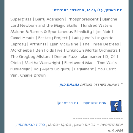
יום ראשון, 14/4/13, התארחו בתוכנית
:
Supergrass | Barry Adamson | Phosphorescent | Blanche |
Lord Newborn and the Magic Skulls | Hundred Waters |
Malone & Barnes & Spontaneous Simplicity | Jim Noir |
Camel Heads | Ecstasy Project | Lady June’s Linguistic
Leprosy | Arthur H | Ellen McIlwaine | The Three Degrees |
Morcheeba | Ben Folds Five | Unknown Mortal Orchestra |
The Greyboy Allstars | Demon Fuzz | alan parker | DJ Oil |
Criolo | Martha Wainwright | Fleetwood Mac | Tom Waits |
Funkadelic | Roy Ayers Ubiquity | Parliament | You Can’t
Win, Charlie Brown
*
רשימת השידור המלאה
נמצאת כאן
אחת ששומעת – גם בפייסבוק
!
~~~~~~~~~~~~~~~~~~~~~
אחת ששומעת – כל יום ראשון, 12:00-14:00,
ברדיו הבינתחומי,
106.2
FM