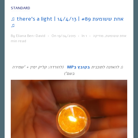
STANDARD
♫ there’s a light | אחת ששומעת #89 | 14/4/13
♫
אחת ששומעת
,
מוזיקה
•
1
In
•
19/04/2013
On
•
Eliana Ben-David
By
min read
♫
להאזנה לתוכנית
בקובץ
MP3
(להורדה: קליק ימין + ‘שמירה
בשם’)