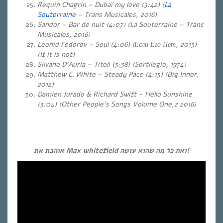
Requin Chagrin – Dubaï my love (3:42) (
La
Souterraine
– Trans Musicales, 2016)
Sandor – Bar de nuit (4:07) (La Souterraine
– Trans
Musicales, 2016)
Leonid Fedorov – Soul (4:06)
(
Если Его Нет, 2013)
(If it is not)
Silvano D’Auria – Titoli (3:38)
(Sortilegio, 1974
)
Matthew E. White – Steady Pace (4:15) (Big Inner,
2012)
Damien Jurado & Richard Swift – Hello Sunshine
(3:04) (Other People’s Songs Volume One,2 2016)
אוהבת את Max whitefield ואת כל מה שהוא עושה!