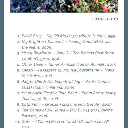
רשימת השידור:
David Gray – My Oh My (4:37)
(White Ladder, 1999)
My Brightest Diamond – Feeling Good (Dark was
the Night, 2009)
Harry Belafonte –
Day-O / The Banana Boat Song
(3:06) (Calypso, 1956)
Other Lives – Tamer Animals
(Tamer Animals, 2011)
Canari – Passagers (4:00) (
La Souterraine
– Trans
Musicales, 2016)
Alogte Oho & His Sounds of Joy – Yu Ya Yumma
(3:22) (Mam Yinne Wa, 2016)
Khun Narin Electric Phin Band
– Phom Rak Mueang
Thai (4:39) (II, 2016)
Dota Kehr – Grenzen (4:23)
(Keine Gefahr, 2016)
The Bones of J.R. Jones – Dry Dirt (3:50) (Spirit’s
Furnace, 2016)
Guts – I Wanna Be Free (4:08) (Paradise For All,
2011)