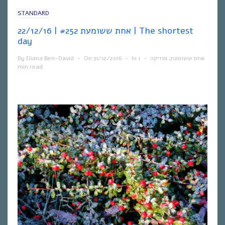
STANDARD
אחת ששומעת #252 | 22/12/16 | The shortest
day
By
Eliana Ben-David
•
On
31/12/2016
•
In
1
•
מוזיקה
,
אחת ששומעת
min read