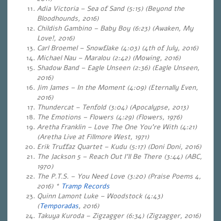
Adia Victoria – Sea of Sand (5:15) (Beyond the
Bloodhounds, 2016)
Childish Gambino – Baby Boy (6:23) (Awaken, My
Love!, 2016)
Carl Broemel – Snowflake (4:03) (4th of July, 2016)
Michael Nau – Maralou (2:42) (Mowing, 2016)
Shadow Band – Eagle Unseen (2:36) (Eagle Unseen,
2016)
Jim James – In the Moment (4:09) (Eternally Even,
2016)
Thundercat – Tenfold (3:04) (Apocalypse, 2013)
The Emotions – Flowers (4:29) (Flowers, 1976)
Aretha Franklin – Love The One You’re With (4:21)
(Aretha Live at Fillmore West, 1971)
Erik Truffaz Quartet – Kudu (5:17) (Doni Doni, 2016)
The Jackson 5 – Reach Out I’ll Be There (3:44) (ABC,
1970)
The P.T.S. – You Need Love (3:20) (Praise Poems 4,
2016) *
Tramp Records
Quinn Lamont Luke – Woodstock (4:43)
(
Temporadas
, 2016)
Takuya Kuroda – Zigzagger (6:34) (Zigzagger, 2016)