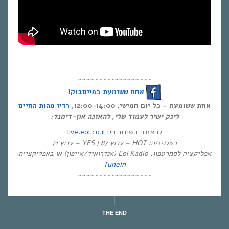
~~~~~~~~~~~~~~~~~~
אחת ששומעת בפייסבוק!
אחת ששומעת – כל יום חמישי, 12:00-14:00,
רדיו מהות החיים
לינק ישיר לעמוד שלי, להאזנה און-דימנד:
live.eol.co.il
להאזנה בשידור חי:
בטלויזיה: HOT – ערוץ 87 | YES – ערוץ 71
אפליקציה לסמרטפון: Eol Radio (אנדרואיד/אייפון) או באפליקציית
Tunein
~~~~~~~~~~~~~~~~~~
THE END