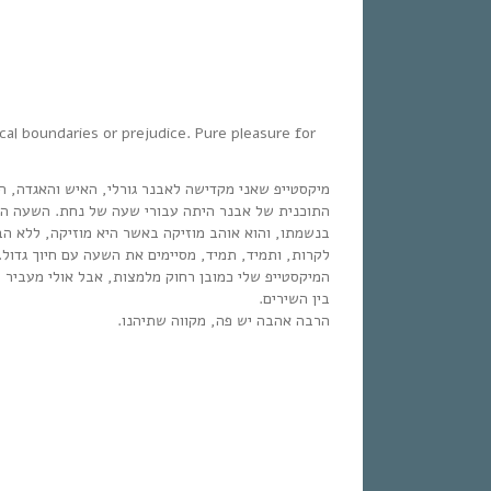
al boundaries or prejudice. Pure pleasure for
מיקסטייפ שאני מקדישה לאבנר גורלי, האיש והאגדה, .
התוכנית של אבנר היתה עבורי שעה של נחת. השעה האחת
בנשמתו, והוא אוהב מוזיקה באשר היא מוזיקה, ללא הב
לקרות, ותמיד, תמיד, מסיימים את השעה עם חיוך גדול.
המיקסטייפ שלי כמובן רחוק מלמצות, אבל אולי מעביר ת
בין השירים.
הרבה אהבה יש פה, מקווה שתיהנו.