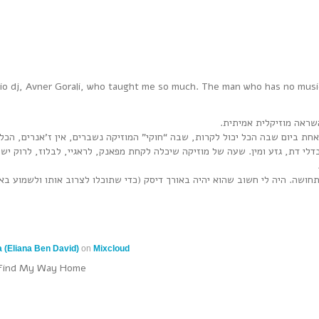
adio dj, Avner Gorali, who taught me so much. The man who has no music
השראה מוזיקלית אמיתית
 ביום שבה הכל יכול לקרות, שבה “חוקי” המוזיקה נשברים, אין ז’אנרים, הכל 
דלי דת, גזע ומין. שעה של מוזיקה שיכלה לקחת מפאנק, לראגיי, לבלוז, לרוק י
חושה. היה לי חשוב שהוא יהיה באורך דיסק (כדי שתוכלו לצרוב אותו ולשמוע בא
 (Eliana Ben David)
on
Mixcloud
t Find My Way Home