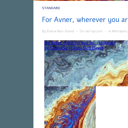
STANDARD
For Avner, wherever you a
By
Eliana Ben-David
•
On
06/09/2011
•
In
Mixtapes