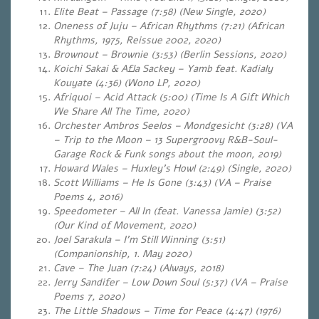
Elite Beat – Passage (7:58) (New Single, 2020)
Oneness of Juju – African Rhythms (7:21) (African
Rhythms, 1975, Reissue 2002, 2020)
Brownout – Brownie (3:53) (Berlin Sessions, 2020)
Koichi Sakai & Afla Sackey – Yamb feat. Kadialy
Kouyate (4:36) (Wono LP, 2020)
Afriquoi – Acid Attack (5:00) (Time Is A Gift Which
We Share All The Time, 2020)
Orchester Ambros Seelos – Mondgesicht (3:28) (VA
– Trip to the Moon – 13 Supergroovy R&B-Soul-
Garage Rock & Funk songs about the moon, 2019)
Howard Wales – Huxley’s Howl (2:49) (Single, 2020)
Scott Williams – He Is Gone (3:43) (VA – Praise
Poems 4, 2016)
Speedometer – All In (feat. Vanessa Jamie) (3:52)
(Our Kind of Movement, 2020)
Joel Sarakula – I’m Still Winning (3:51)
(Companionship, 1. May 2020)
Cave – The Juan (7:24) (Always, 2018)
Jerry Sandifer – Low Down Soul (5:37) (VA – Praise
Poems 7, 2020)
The Little Shadows – Time for Peace (4:47)
(1976)