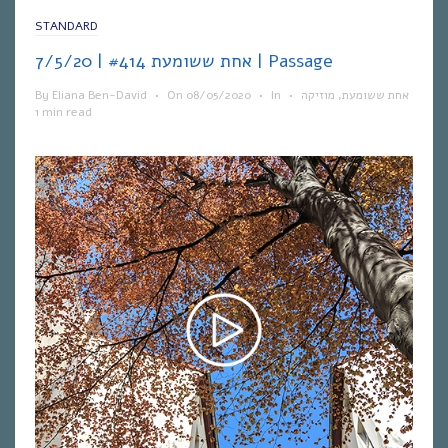
STANDARD
אחת ששומעת #414 | 7/5/20 | Passage
By
Eliana Ben-David
•
On
08/05/2020
•
In
•
מוזיקה
,
אחת ששומעת
1 min read