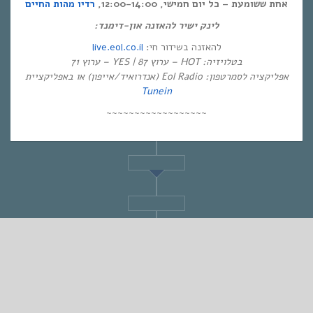
אחת ששומעת – כל יום חמישי, 12:00-14:00,
רדיו מהות החיים
לינק ישיר להאזנה און-דימנד:
live.eol.co.il
להאזנה בשידור חי:
בטלויזיה: HOT – ערוץ 87 | YES – ערוץ 71
אפליקציה לסמרטפון: Eol Radio (אנדרואיד/אייפון) או באפליקציית
Tunein
~~~~~~~~~~~~~~~~~~
STANDARD
אחת ששומעת #376 | 15/8/19 | Walk with Me
By
Eliana Ben-David
•
On
15/08/2019
•
In
1
•
מוזיקה
,
אחת ששומעת
min read