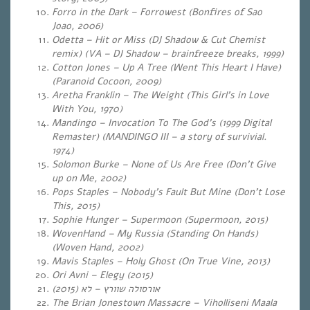
Forro in the Dark
– Forrowest (Bonfires of Sao
Joao, 2006)
Odetta – Hit or Miss (DJ Shadow & Cut Chemist
remix) (VA – DJ Shadow – brainfreeze breaks, 1999)
Cotton Jones – Up A Tree (Went This Heart I Have)
(Paranoid Cocoon, 2009)
Aretha Franklin – The Weight (This Girl’s in Love
With You, 1970)
Mandingo – Invocation To The God’s (1999 Digital
Remaster) (MANDINGO III – a story of survivial.
1974)
Solomon Burke – None of Us Are Free (Don’t Give
up on Me, 2002)
Pops Staples – Nobody’s Fault But Mine (Don’t Lose
This, 2015)
Sophie Hunger – Supermoon (Supermoon, 2015)
WovenHand – My Russia (Standing On Hands)
(Woven Hand, 2002)
Mavis Staples – Holy Ghost (On True Vine, 2013)
Ori Avni – Elegy (2015)
(2015
(אורסולה שוורץ – לא
The Brian Jonestown Massacre – Viholliseni Maala