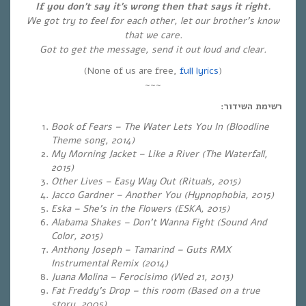
If you don’t say it’s wrong then that says it right.
We got try to feel for each other, let our brother’s know
that we care.
Got to get the message, send it out loud and clear.
(None of us are free,
full lyrics
)
~~~
רשימת השידור:
Book of Fears – The Water Lets You In (Bloodline
Theme song, 2014)
My Morning Jacket – Like a River (The Waterfall,
2015)
Other Lives – Easy Way Out (Rituals, 2015)
Jacco Gardner – Another You (Hypnophobia, 2015)
Eska – She’s in the Flowers (ESKA, 2015)
Alabama Shakes – Don’t Wanna Fight (Sound And
Color, 2015)
Anthony Joseph – Tamarind – Guts RMX
Instrumental Remix (2014)
Juana Molina – Ferocisimo (Wed 21, 2013)
Fat Freddy’s Drop – this room (Based on a true
story, 2005)