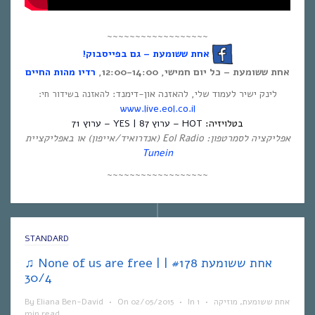
~~~~~~~~~~~~~~~~~~
אחת ששומעת – גם בפייסבוק!
אחת ששומעת – כל יום חמישי, 12:00-14:00,
רדיו מהות החיים
לינק ישיר לעמוד שלי, להאזנה און-דימנד:
להאזנה בשידור חי:
www.live.eol.co.il
בטלויזיה:
HOT – ערוץ 87 | YES – ערוץ 71
אפליקציה לסמרטפון: Eol Radio (אנדרואיד/אייפון) או באפליקציית
Tunein
~~~~~~~~~~~~~~~~~~
STANDARD
♫ None of us are free | אחת ששומעת #178 |
30/4
By
Eliana Ben-David
•
On
02/05/2015
•
In
1
•
מוזיקה
,
אחת ששומעת
min read