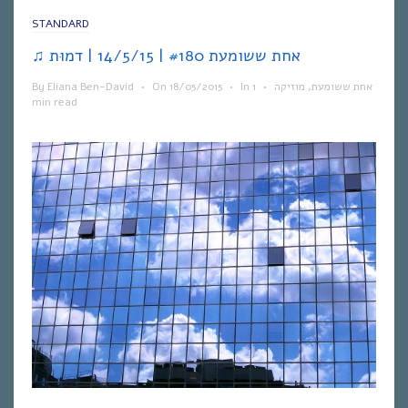
STANDARD
♫ אחת ששומעת #180 | 14/5/15 | דמוּת
By
Eliana Ben-David
•
On
18/05/2015
•
In
1
•
מוזיקה
,
אחת ששומעת
min read