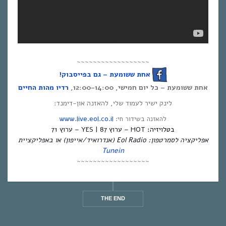
~~~~~~~~~~~~~~~~~~
אחת ששומעת – גם בפייסבוק!
אחת ששומעת – כל יום חמישי, 12:00-14:00,
רדיו מהות החיים
לינק ישיר לעמוד שלי, להאזנה און-דימנד:
www.live.eol.co.il
להאזנה בשידור חי:
בטלויזיה:
HOT – ערוץ 87 | YES – ערוץ 71
אפליקציה לסמרטפון: Eol Radio (אנדרואיד/אייפון) או באפליקציית
Tunein
~~~~~~~~~~~~~~~~~~
THE END
THE END