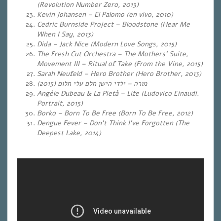
(Revolution Number Zero, 2013)
Kevin Johansen – El Palomo (en vivo, 2010)
Cedric Burnside Project – Bloodstone (Hear Me
When I Say, 2013)
Dida – Jack Nice (Modern Love Songs, 2015)
The Fresh Cut Orchestra – The Mothers’ Suite,
Movement III – Ritual of Take (From the Vine, 2015)
Sarah Neufeld – Hero Brother (Hero Brother, 2013)
(2015
(מוּרה – ילדי הישן חלם עלי חלום
Angèle Dubeau & La Pietà – Life (Ludovico Einaudi.
Portrait, 2015)
Borko – Born To Be Free (Born To Be Free, 2012)
Dengue Fever – Don’t Think I’ve Forgotten (The
Deepest Lake, 2014)