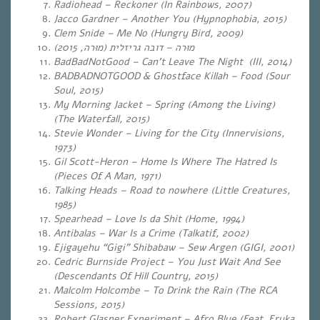
Radiohead –
Reckoner (In Rainbows, 2007)
Jacco Gardner – Another You (Hypnophobia, 2015)
Clem Snide – Me No (Hungry Bird, 2009)
מוּרה
(
מוּרה – דובה גריזלית
, 2015)
BadBadNotGood – Can’t Leave The Night (III, 2014)
BADBADNOTGOOD & Ghostface Killah – Food (Sour
Soul, 2015)
My Morning Jacket – Spring (Among the Living)
(The Waterfall, 2015)
Stevie Wonder – Living for the City (Innervisions,
1973)
Gil Scott-Heron – Home Is Where The Hatred Is
(Pieces Of A Man, 1971)
Talking Heads – Road to nowhere (Little Creatures,
1985)
Spearhead – Love Is da Shit (Home, 1994)
Antibalas – War Is a Crime (Talkatif, 2002)
Ejigayehu “Gigi” Shibabaw – Sew Argen (GIGI, 2001)
Cedric Burnside Project – You Just Wait And See
(Descendants Of Hill Country, 2015)
Malcolm Holcombe – To Drink the Rain (The RCA
Sessions, 2015)
Robert Glasper Experiment – Afro Blue (Feat. Eryka