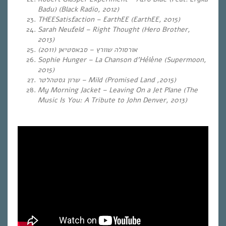
Badu) (Black Radio, 2012)
THEESatisfaction – EarthEE (EarthEE, 2015)
Sarah Neufeld – Right Thought (Hero Brother,
2013)
(אורסולה שוורץ
– סבאסטיאן (2011
Sophie Hunger – La Chanson d’Hélène (Supermoon,
2015)
שרון גסטהלטר
– Mild (Promised Land ,2015)
My Morning Jacket – Leaving On a Jet Plane (The
Music Is You: A Tribute to John Denver, 2013)