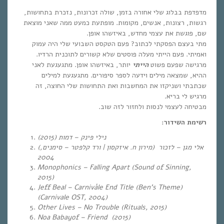
מדפדפת בבלוג שלי אחורה בזמן, שולה זכרונות, נזכרת בתחושות,
רגשות, רצונות, אנשים, מקומות. מופתעת כמעט ממה שאני מוצאת
שם, פוגשת את עצמי מחדש, באיזשהו אופן.
מתי בעצם הפסקתי לכתוב? פעם הטקסט השבועי שלי היה עמוק
ואמיתי. פעם הייתי מעלה פוסטים שלא קשורים לתוכנית הרדיו.
מרגישה שפעם פשוט
הייתי
יותר, באיזשהו אופן. מתגעגעת לאני
ההיא, שמצאה מילים וידעה לספר סיפורים. מתגעגעת למילים
שכתבתי ושניקזו את המחשבות ואת התחושות שלי החוצה, זה
מרגיש לי בריא.
מבטיחה לעצמי לנסות ולחזור לזה שוב.
רשימת השידור:
(2015
(נילי פינק – דמות
(אלי מגן – לזכור
(מירון ח. איזקסון | ורד קלפטר – סימנים,
2004
Monophonics – Falling Apart (Sound of Sinning,
2015)
Jeff Beal – Carnivàle End Title (Ben’s Theme)
(Carnivale OST, 2004)
Other Lives – No Trouble (Rituals, 2015)
Noa Babayof – Friend (2015)