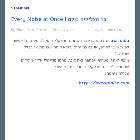
STANDARD
Every Noise at Once | כל הצלילים כולם
1 min read
מוזיקה
•
In
•
05/04/2015
On
•
Eliana Ben-David
By
האתר הזה
הוא כמו ערימת השחת המוזיקלית האולטימטיבית! אפשר
לפשפש בו שעות, או בעצם ימים (שלא לומר שבועות או בכלל
שנים…).
מיפוי גאוני ומטורף, יפהפה ואינסופי. מחסן מוזיקלי אדיר מימדים
שממפה ז’אנרים מוזיקליים מכל כיוון אפשרי.
צלילה נעימה!
http://everynoise.com