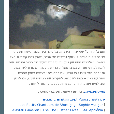
ואם ב”אחרים” עסקינן – השבוע, כל לילה כשהלכתי לישון חשבתי
על הפליטים בגינת לוינסקי ובדרום תל אביב, שאין להם קורת גג מעל
ראשם, ושלרבים מהם אין נעליים וגרביים ומעיל נגד הקור והגשם. ואם
לרגע לקחתי את זה כמובן מאליו, הרי שקיבלתי תזכורת לעד כמה
אני ברת מזל (טפו טפו טפו), וגם כמה ניתן לעשות למען אחרים –
ויחד עם זאת – כמה לא פשוט להקריב את הנוחות שלנו, ולו לרגע
קט, למען אותם אחרים. מבטיחה לעצמי להשתדל יותר.
אחת ששומעת
, כל יום ראשון, 12:00-14:00.
יום ראשון, 29/1/2012, התארחו בתוכנית:
Les Petits Chanteurs de Montigny
|
Sophie Hunger
|
Alastair Cameron
|
The The
|
Other Lives
|
Sta. Apolónia
|