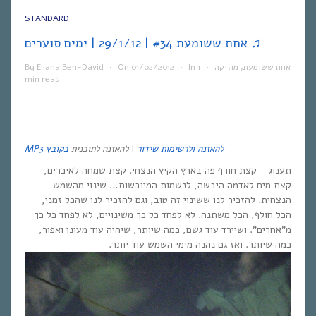
STANDARD
אחת ששומעת #34 | 29/1/12 | ימים סוערים ♫
אחת ששומעת
,
מוזיקה
•
1
In
•
01/02/2012
On
•
Eliana Ben-David
By
min read
להאזנה ולרשימות שידור
|
להאזנה לתוכנית
בקובץ
MP3
תענוג – קצת חורף פה בארץ הקיץ הנצחי. קצת שמחה לאיכרים,
קצת מים לאדמה היבשה, לנשמות המיובשות… שינוי מהשמש
הנצחית. להזכיר לנו ששינוי זה טוב, וגם להזכיר לנו שהכל זמני,
הכל חולף, הכל משתנה. לא לפחד כל כך משינויים, לא לפחד כל כך
מ”אחרים”. ושיירד עוד גשם, כמה שיותר, שיהיה עוד מעונן ואפור,
כמה שיותר. ואז גם נהנה מימי השמש עוד יותר.