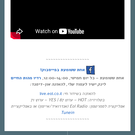
~~~~~~~~~~~~~~~~~~
אחת ששומעת בפייסבוק!
אחת ששומעת – כל יום חמישי, 12:00-14:00,
רדיו מהות החיים
לינק ישיר לעמוד שלי, להאזנה און-דימנד:
live.eol.co.il
להאזנה בשידור חי:
בטלויזיה: HOT – ערוץ 87 | YES – ערוץ 71
אפליקציה לסמרטפון: Eol Radio (אנדרואיד/אייפון) או באפליקציית
Tunein
~~~~~~~~~~~~~~~~~~