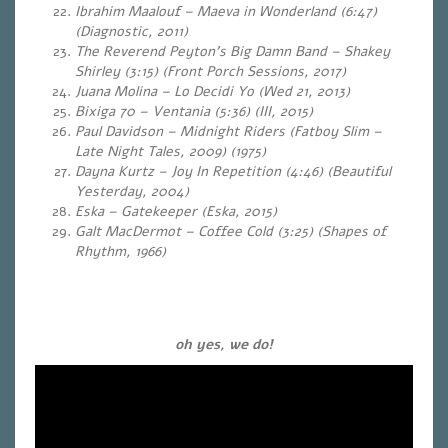
Ibrahim Maalouf – Maeva in Wonderland (6:47)
(Diagnostic, 2011)
The Reverend Peyton’s Big Damn Band – Shakey
Shirley (3:15) (Front Porch Sessions, 2017)
Juana Molina – Lo Decidi Yo (Wed 21, 2013)
Bixiga 70 – Ventania (5:36) (III, 2015)
Paul Davidson – Midnight Riders
(Fatboy Slim –
Late Night Tales, 2009) (1975)
Dayna Kurtz –
Joy In Repetition
(4:46) (Beautiful
Yesterday, 2004)
Eska – Gatekeeper (Eska, 2015)
Galt MacDermot – Coffee Cold (3:25) (Shapes of
Rhythm, 1966)
oh yes, we do!