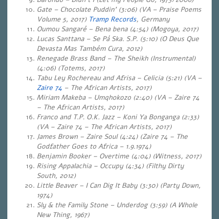
Gate – Chocolate Puddin’ (3:06) (VA – Praise Poems
Volume 5, 2017)
Tramp Records
, Germany
Oumou Sangaré – Bena bena (4:54) (Mogoya, 2017)
Lucas Santtana – Se Pá Ska. S.P. (5:10) (O Deus Que
Devasta Mas Também Cura, 2012)
Renegade Brass Band – The Sheikh (Instrumental)
(4:06) (Totems, 2017)
Tabu Ley Rochereau and Afrisa – Celicia (5:21) (VA –
Zaire 74
– The African Artists, 2017)
Miriam Makeba – Umqhokozo (2:40) (VA – Zaire 74
– The African Artists, 2017)
Franco and T.P. O.K. Jazz – Koni Ya Bonganga (2:33)
(VA – Zaire 74 – The African Artists, 2017)
James Brown – Zaire Soul (4:24) (Zaire 74 – The
Godfather Goes to Africa – 1.9.1974)
Benjamin Booker – Overtime (4:04) (Witness, 2017)
Rising Appalachia – Occupy (4:34) (Filthy Dirty
South, 2012)
Little Beaver – I Can Dig It Baby (3:30) (Party Down,
1974)
Sly & the Family Stone – Underdog (3:59) (A Whole
New Thing, 1967)