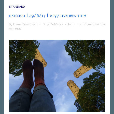
STANDARD
אחת ששומעת #277 | 29/6/17 | הפכפכים
By
Eliana Ben-David
•
On
30/06/2017
•
In
1
•
מוזיקה
,
אחת ששומעת
min read