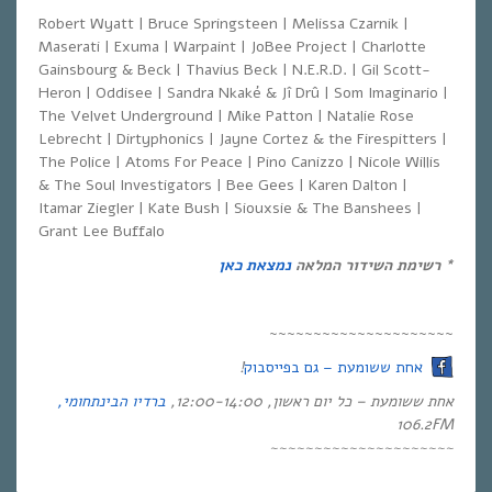
Robert Wyatt | Bruce Springsteen | Melissa Czarnik |
Maserati | Exuma | Warpaint | JoBee Project | Charlotte
Gainsbourg & Beck | Thavius Beck | N.E.R.D. | Gil Scott-
Heron | Oddisee | Sandra Nkaké & Jî Drû | Som Imaginario |
The Velvet Underground | Mike Patton | Natalie Rose
Lebrecht | Dirtyphonics | Jayne Cortez & the Firespitters |
The Police | Atoms For Peace | Pino Canizzo | Nicole Willis
& The Soul Investigators | Bee Gees | Karen Dalton |
Itamar Ziegler | Kate Bush | Siouxsie & The Banshees |
Grant Lee Buffalo
* רשימת השידור המלאה
נמצאת כאן
~~~~~~~~~~~~~~~~~~~~~
אחת ששומעת – גם בפייסבוק
!
אחת ששומעת – כל יום ראשון, 12:00-14:00,
ברדיו הבינתחומי,
106.2
FM
~~~~~~~~~~~~~~~~~~~~~