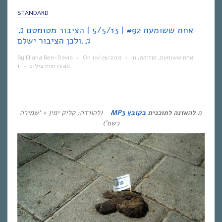
STANDARD
♫ אחת ששומעת #92 | 5/5/13 | הציבור מטומטם
ולכן הציבור ישלם.♫
אחת ששומעת
,
מוזיקה
,
In
•
10/05/2013
On
•
Eliana Ben-David
By
1 min read
צילום
•
♫ להאזנה לתוכנית
בקובץ MP3
(להורדה: קליק ימין + ‘שמירה
בשם’)