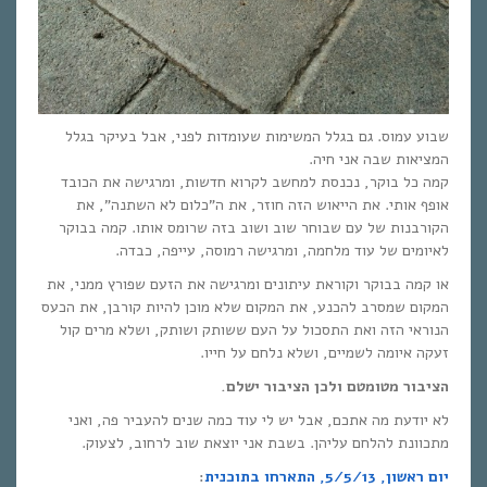
שבוע עמוס. גם בגלל המשימות שעומדות לפני, אבל בעיקר בגלל
המציאות שבה אני חיה.
קמה כל בוקר, נכנסת למחשב לקרוא חדשות, ומרגישה את הכובד
אופף אותי. את הייאוש הזה חוזר, את ה”כלום לא השתנה”, את
הקורבנות של עם שבוחר שוב ושוב בזה שרומס אותו. קמה בבוקר
לאיומים של עוד מלחמה, ומרגישה רמוסה, עייפה, כבדה.
או קמה בבוקר וקוראת עיתונים ומרגישה את הזעם שפורץ ממני, את
המקום שמסרב להכנע, את המקום שלא מוכן להיות קורבן, את הכעס
הנוראי הזה ואת התסכול על העם ששותק ושותק, ושלא מרים קול
זעקה איומה לשמיים, ושלא נלחם על חייו.
הציבור מטומטם ולכן הציבור ישלם.
לא יודעת מה אתכם, אבל יש לי עוד כמה שנים להעביר פה, ואני
מתכוונת להלחם עליהן. בשבת אני יוצאת שוב לרחוב, לצעוק.
יום ראשון, 5/5/13, התארחו בתוכנית
: