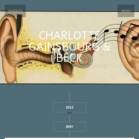
SIDEBAR
MENU
CHARLOTTE
GAINSBOURG &
BECK
2013
MAY