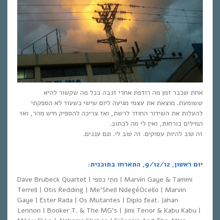
אחת שכבר זמן מה רודפת אחרי זנבה בכל מה שקשור להיא
ששומעת. מוצאת את עצמי מגיעה ליום שישי כשעוד לא הספקתי
להעלות את השידור החוזר לרשת, ואז צריכה להספיק חיש מהר, ואז
המילים בורחות, ואין לי מה לכתוב.
זה טוב להיות עסוקים. זה טוב לי. וגם עננים.
יום ראשון, 9/12/12, התארחו בתוכנית:
Dave Brubeck Quartet | מתי כספי | Marvin Gaye & Tammi
Terrell | Otis Redding | Me’Shell NdegéOcello | Marvin
Gaye | Ester Rada | Os Mutantes | Diplo feat. Jahan
Lennon | Booker T. & The MG’s | Jimi Tenor & Kabu Kabu |