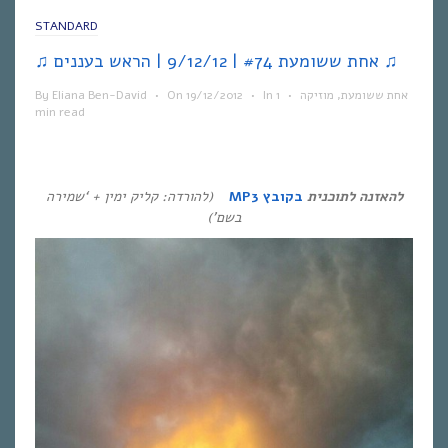
STANDARD
♫ אחת ששומעת #74 | 9/12/12 | הראש בעננים ♫
אחת ששומעת
,
מוזיקה
•
1
In
•
19/12/2012
On
•
Eliana Ben-David
By
min read
להאזנה לתוכנית
בקובץ MP3
(להורדה: קליק ימין + ‘שמירה
בשם’)