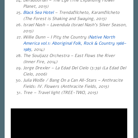
Deradoorian – The Eye (The Expanding Flower
Planet, 2015)
Black Sea Hotel
– Trendafilcheto, Karamfilcheto
(The Forest is Shaking and Swaying, 2013)
Israel Nash – Lavendula (Israel Nash’s Silver Season,
2015)
Willie Dunn – I Pity the Country (
Native North
America vol.1: Aboriginal Folk, Rock & Country 1966-
1985
, 2014)
The Souljazz Orchestra – East Flows the River
(Inner Fire, 2014)
Jorge Drexler – La Edad Del Cielo (3:39) (La Edad Del
Cielo, 2006)
Julia Wolfe / Bang On a Can All-Stars – Anthracite
Fields: IV. Flowers (Anthracite Fields, 2015)
Tree – Travel light (TREE-TWO, 2015)