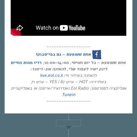
~~~~~~~~~~~~~~~~~~
אחת ששומעת – גם בפייסבוק!
אחת ששומעת – כל יום חמישי, 12:00-14:00,
רדיו מהות החיים
לינק ישיר לעמוד שלי, להאזנה און-דימנד:
live.eol.co.il
להאזנה בשידור חי:
בטלויזיה: HOT – ערוץ 87 | YES – ערוץ 71
אפליקציה לסמרטפון: Eol Radio (אנדרואיד/אייפון) או באפליקציית
Tunein
~~~~~~~~~~~~~~~~~~