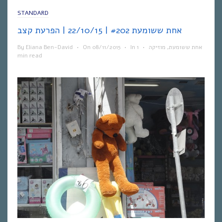
STANDARD
אחת ששומעת #202 | 22/10/15 | הפרעת קצב
By
Eliana Ben-David
•
On
08/11/2015
•
In
1
•
מוזיקה
,
אחת ששומעת
min read