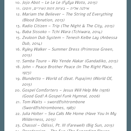
Jojo Abot – Le Le Le (Fyfya Woto, 2015)
)
שירים, 2011
(
בעיות זהות
–
אילנה אליה
Mariam the Believer – The String of Everything
(Blood Donation, 2013)
Radio Citizen – Trip (The Night & The City, 2015)
Baba Sissoko – Tchi Wara (Tchiwara, 2014)
Zvuloon Dub System – Tenesh Kelbe Lay
(Anbessa
Dub, 2014)
Ryley Walker – Summer Dress (Primrose Green,
2015)
Samba Toure – Wo Yende Alakar (Gandadiko, 2015)
John – Peace Brother Peace (In The Right Place,
1973)
Blundetto – World of (feat. Pupajim) (World Of,
2015)
Gospel Comforters – Jesus Will Help Me (1976)
(Good God! A Gospel Funk Hymnal, 2006)
Tom Waits – swordfishtrombone
(Swordfishtrombones, 1983)
Julia Holter – Sea Calls Me Home (Have You In My
Wilderness, 2015)
Chassol – Odissi, Pt. III (Farewell) (Big Sun, 2015)