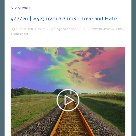
STANDARD
אחת ששומעת #423 | 9/7/20 | Love and Hate
By
Eliana Ben-David
•
On
09/07/2020
•
In
•
מוזיקה
,
אחת ששומעת
1 min read