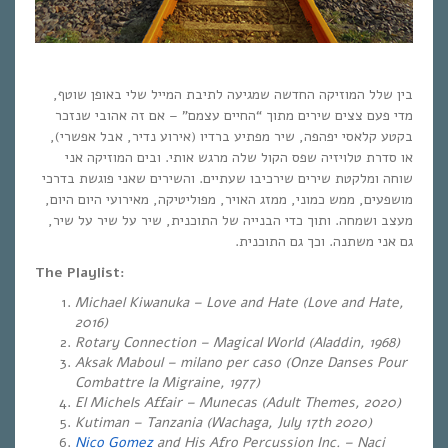
בין שלל המוזיקה החדשה שמגיעה לתיבת המייל שלי באופן שוטף,
מדי פעם צצים שירים מתוך “החיים עצמם” – אם זה אהובי שנזכר
בקטע קלאסי יפהפה, שיר מפתיע ברדיו (אירוע נדיר, אבל אפשרי),
או סדרת טלויזיה שפס הקול שלה מרגש אותי. ובים המוזיקה אני
שוחה ומלקטת שירים שירכיבו שעתיים. והשירים שאני פוגשת בדרכי
מושפעים, ממש כמוני, ממזג האויר, מפוליטיקה, מאירועי היום היום,
מעצב ושמחה. ותוך כדי הבנייה של התוכנית, שיר על שיר על שיר,
גם אני משתנה. וכך גם התוכנית.
The Playlist:
Michael Kiwanuka – Love and Hate (Love and Hate,
2016)
Rotary Connection – Magical World (Aladdin, 1968)
Aksak Maboul – milano per caso (Onze Danses Pour
Combattre la Migraine, 1977)
El Michels Affair – Munecas (Adult Themes, 2020)
Kutiman – Tanzania (Wachaga, July 17th 2020)
Nico Gomez
and His Afro Percussion Inc. – Naci