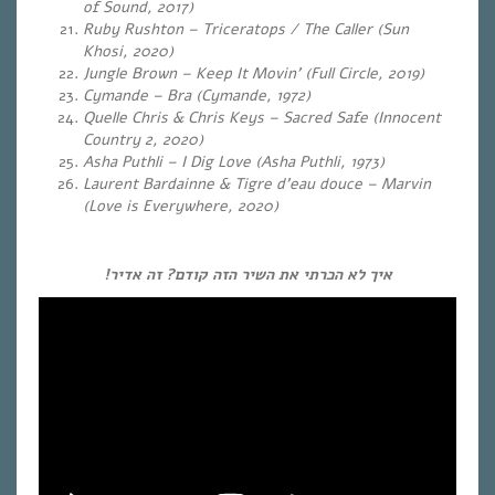
of Sound, 2017)
Ruby Rushton – Triceratops / The Caller (Sun
Khosi, 2020)
Jungle Brown – Keep It Movin’ (Full Circle, 2019)
Cymande – Bra (Cymande, 1972)
Quelle Chris & Chris Keys – Sacred Safe (Innocent
Country 2, 2020)
Asha Puthli – I Dig Love (Asha Puthli, 1973)
Laurent Bardainne & Tigre d’eau douce – Marvin
(Love is Everywhere, 2020)
איך לא הכרתי את השיר הזה קודם? זה אדיר!