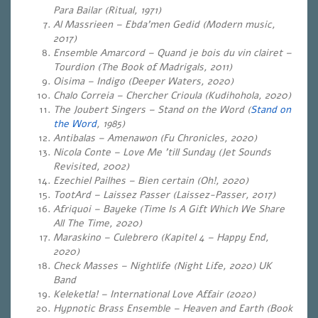
Para Bailar (Ritual, 1971)
Al Massrieen – Ebda’men Gedid (Modern music,
2017)
Ensemble Amarcord – Quand je bois du vin clairet –
Tourdion (The Book of Madrigals, 2011)
Oisima – Indigo
(Deeper Waters, 2020)
Chalo Correia – Chercher Crioula (Kudihohola, 2020)
The Joubert Singers – Stand on the Word (
Stand on
the Word
, 1985)
Antibalas – Amenawon (Fu Chronicles, 2020)
Nicola Conte – Love Me ’till Sunday (Jet Sounds
Revisited, 2002)
Ezechiel Pailhes – Bien certain (Oh!, 2020)
TootArd – Laissez Passer (Laissez-Passer, 2017)
Afriquoi – Bayeke (Time Is A Gift Which We Share
All The Time, 2020)
Maraskino – Culebrero (Kapitel 4 – Happy End,
2020)
Check Masses – Nightlife (Night Life, 2020) UK
Band
Keleketla! – International Love Affair (2020)
Hypnotic Brass Ensemble – Heaven and Earth (Book