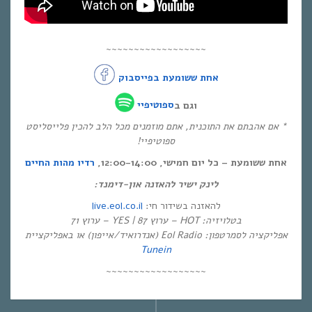
~~~~~~~~~~~~~~~~~~
אחת ששומעת בפייסבוק
וגם ב
ספוטיפיי
* אם אהבתם את התוכנית, אתם מוזמנים מכל הלב להכין פלייסליסט
ספוטיפיי!
אחת ששומעת – כל יום חמישי, 12:00-14:00,
רדיו מהות החיים
לינק ישיר להאזנה און-דימנד:
live.eol.co.il
להאזנה בשידור חי:
בטלויזיה: HOT – ערוץ 87 | YES – ערוץ 71
אפליקציה לסמרטפון: Eol Radio (אנדרואיד/אייפון) או באפליקציית
Tunein
~~~~~~~~~~~~~~~~~~