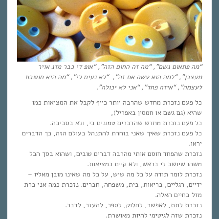
“מה פתאום גשם”, “מה זה החום הזה”, “אופ די כבר מזג אויר
מעצבן”, “למה הוא עשה את זה”, “לא נעים לי”, “מה היא חושבת
לעצמה”, “איזה פחד”, “אני לא יכולה”.
כל פעם נזכרת מחדש שהרבה יותר כייף לקבל את המציאות כמו
שהיא (גם גשם או חמסין באפריל),
כל פעם נזכרת מחדש שהדברים טמונים בי, ולא בסביבה.
כל פעם נזכרת שאיך שאני בוחרת להתנהל בעולם הזה, כך הדברים
יראו.
נזכרת שהפחד חוסם אותי מהרבה דברים טובים, ושהוא בסך הכל
משהו שיושב לי בראש, ולא קיים במציאות.
נזכרת לומר תודה על כל מה שיש, על כל מה שאינו מובן מאליו –
ידיים, רגליים, בריאות, בית, משפחה, חברים. נזכרת כמה אני ברת
מזל בחיים האלה.
נזכרת לתת, לאפשר, לחלוק, לספר, להעזר, לדבר.
נזכרת שזה לגיטימי להיות מאושרת.