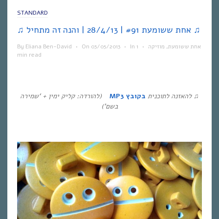
STANDARD
♫ אחת ששומעת #91 | 28/4/13 | והנה זה מתחיל ♫
אחת ששומעת
,
מוזיקה
•
1
In
•
03/05/2013
On
•
Eliana Ben-David
By
min read
♫
להאזנה לתוכנית
בקובץ
MP3
(להורדה: קליק ימין + ‘שמירה
בשם’)