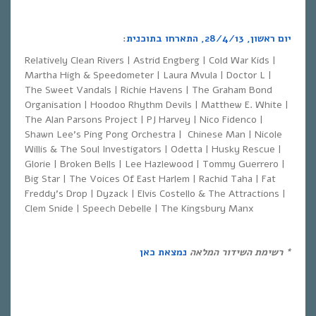
יום ראשון, 28/4/13, התארחו בתוכנית
:
Relatively Clean Rivers | Astrid Engberg | Cold War Kids |
Martha High & Speedometer | Laura Mvula | Doctor L |
The Sweet Vandals | Richie Havens | The Graham Bond
Organisation | Hoodoo Rhythm Devils | Matthew E. White |
The Alan Parsons Project | PJ Harvey | Nico Fidenco |
Shawn Lee’s Ping Pong Orchestra | Chinese Man | Nicole
Willis & The Soul Investigators | Odetta | Husky Rescue |
Glorie | Broken Bells | Lee Hazlewood | Tommy Guerrero |
Big Star | The Voices Of East Harlem | Rachid Taha | Fat
Freddy’s Drop | Dyzack | Elvis Costello & The Attractions |
Clem Snide | Speech Debelle | The Kingsbury Manx
*
רשימת השידור המלאה
נמצאת כאן