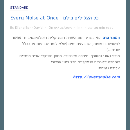
STANDARD
Every Noise at Once | כל הצלילים כולם
1 min read
מוזיקה
•
In
•
05/04/2015
On
•
Eliana Ben-David
By
האתר הזה
הוא כמו ערימת השחת המוזיקלית האולטימטיבית! אפשר
לפשפש בו שעות, או בעצם ימים (שלא לומר שבועות או בכלל
שנים…).
מיפוי גאוני ומטורף, יפהפה ואינסופי. מחסן מוזיקלי אדיר מימדים
שממפה ז’אנרים מוזיקליים מכל כיוון אפשרי.
צלילה נעימה!
http://everynoise.com