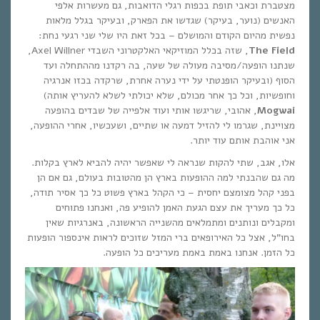
מצטברת וכאבי תופת בכפות רגלי הדואבות, גם מעשרות אלפי
האנשים (נוער, בעיקר) שגדשו את הפארק, ובעיקר בגלל מלאות
נפשית מהיום הקודם והמושלם – בכל זאת היו שלי שני רגעי נחת:
The Field
, שזה בכלל המוזיקאי האלקטרוני השבדי Axel Willner,
שנתנו הופעה/מסיבה מעולה של שעה, בה רקדנו מההתחלה ועד
הסוף (ובעיקר הופנטתי על ידי נערה אחרת, שרקדה בכזו אנרגיה
וחופשיות, וכל כך אחר מכולם, שלא יכולתי לשלא להעריץ אותה)
Mogwai
, אהובי, שריגשו אותי ועוד אלפייה של שבדים בהופעה
מצויינת, שגרמו לי להזיל דמעה או שתיים, ושעכשיו, אחרי ההופעה,
אני אוהבת אותם עוד יותר.
אלו, אגב, שתי להקות שנראה לי שאפשר יהיה להביא לארץ בקלות.
מה גם שהבנתי למה ההופעות בארץ הן מהטובות בעולם, גם אם הן
בפני קהל מצומצם יחסית – כי הקהל בארץ פשוט כל כך אסיר תודה,
כל כך מעריך את עצם הגעת האמן להופיע פה, ואנחנו פתוחים
ומקבלים ונותנים ומתמלאים מהשנייה הראשונה, באנרגיות שאין
בחו”ל, אצל כל האירופאים ברי המזל שזוכים לראות אינספור הופעות
כל הזמן. אנחנו באמת באמת מעריכים כל הופעה.