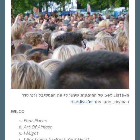
ה-
Set Lists
של ההופעות שעשו לי את הפסטיבל
(לפי סדר
ההופעות, מתוך אתר
setlist.fm
)
:
WILCO
Poor Places
Art Of Almost
I Might
I Am Trying to Break Your Heart