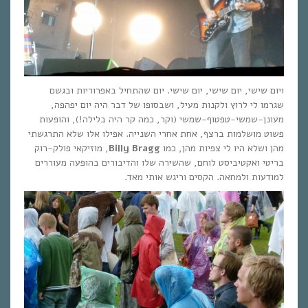
ויום שישי, יום שישי, יום שישי. יום שהתחיל באפרוריות ובגשם
שגרמו לי לרוץ ולקנות מעיל, ושבסופו של דבר היה יום יפהפה,
מעונן-שמשי-טפטוף-שמשי (וקר, כמה קר היה בלילה!), והופעות
פשוט מושלמות ברצף, אחת אחרי השנייה. אפילו אלו שלא התרגשתי
מהן ושלא היו לי צפיות מהן, כמו
Billy Bragg
, מוזיקאי פולק-רוק
בריטי ואקטיביסט לוחם, שהשירה שלו והדיבורים בהופעה מעוררים
למודעות ולמחאה. הקסים וריגש אותי מאד.