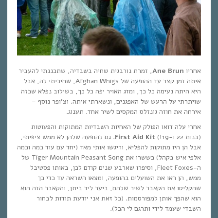
אחריו
Ane Brun
, זמרת נורבגית שחיה בשבדיה, שתכננתי להעביר
איתה זמן קצר עד ההופעה של Afghan Whigs, שחיכיתי לה, אבל
היא היתה נעימה כל כך, ומזג האויר יפה כל כך, בשילוב נפלא שכזה
שויתרתי על הרעש של האפגנים, ונשארתי איתה. וצ’ופר נוסף –
אירחה את חוזה גונזלס המקסים לשיר אחד. תענוג.
אחרי עלה דואו הפולק של האחיות השבדיות המתוקות והפעוטות
(בנות 22 ו-19!)
First Aid Kit
. גם להופעה שלהן לא ממש ציפיתי,
אבל הן היו מתוקות להפליא, וריגשו אותי מאד (יחד עם עוד כמה וכמה
אלפי איש בקהל) כששרו את Tiger Mountain Peasant Song של
ה-Fleet Foxes, וסיפרו שארבע שנים קודם לכן, באותו פסטיבל
ממש, הן ראו את השועלים בהופעה, ומצאו השראה עד כדי כך
שהקליטו את הקאבר לשיר שלהם, ביער ליד ביתן, והקאבר הזה הוא
הוא שהפך אותן למפורסמות. (כל זאת אני יודעת תודות לבחור
השבדי שעמד לידי ותרגם לי הכל).