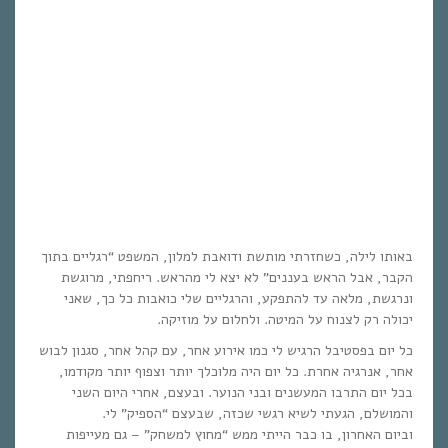
באותו לילה, כשחזרתי מותשת ודואבת למלון, המשפט “רגליים בתוך
הקבר, אבל הראש בעננים” לא יצא לי מהראש. ריחפתי, מרוגשת
ונרגשת, מלאה עד להתפקע, והרגליים שלי כואבות כל כך, שאני
יכולה רק לצנוח על המיטה. ולחלום על מוזיקה.
כל יום בפסטיבל הרגיש לי כמו אירוע אחר, עם קהל אחר, סגנון לבוש
אחר, אנרגיה אחרת. כל יום היה מלוכלך יותר וצפוף יותר מקודמו,
בכל יום התרבו המעשנים ובני הנוער. ובעצם, אחרי היום השני
והמושלם, הגעתי לשיא רגשי שכזה, שבעצם “הספיק” לי.
וביום האחרון, בו כבר הייתי ממש “מחוץ למשחק” – גם מעייפות