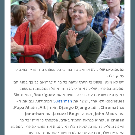
הפספוסים שלי.
לא ארחיב בדיבור כי כל פספוס כזה עדיין כואב לי
עמוק בלב.
ויש לא מעט, פשוט כי הייתי עייפה כל כך וגופי דואב כל כך בסוף יום
הופעות בפארק, שלילה אחר לילה ויתרתי על ההופעות הנוספות
במועדונים שונים בעיר. וככה פספסתי את
Rodriguez
, הוא Sixto
Rodriguez ולא אחר, ששר את
Sugarman
המיתולוגי. וגם את ה-
Chromatics
, ואת
Django Django
, ואת
Alt J,
ואת
Papa M
,
ואת
John Maus
, ואת ה-
Jacuzzi Boys
. את
Jonathan
Richman
, שהוא כנראה החמוד באדם, פספסתי כי הייתי כל כך
עייפה מהלילה הקודם, שלא הצלחתי להביא את עצמי לפארק להופעת
הצהריים שלו, וכנראה שבהחלט פספסתי את אחת ההופעות