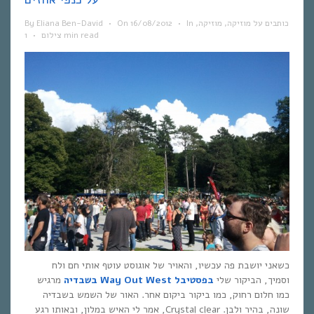
כותבים על מוזיקה
,
מוזיקה
,
In
•
16/08/2012
On
•
Eliana Ben-David
By
1 min read
צילום
•
כשאני יושבת פה עכשיו, והאויר של אוגוסט עוטף אותי חם ולח
וסמיך, הביקור שלי
בפסטיבל Way Out West בשבדיה
מרגיש
כמו חלום רחוק, כמו ביקור ביקום אחר. האור של השמש בשבדיה
שונה, בהיר ולבן. Crystal clear, אמר לי האיש במלון, ובאותו רגע