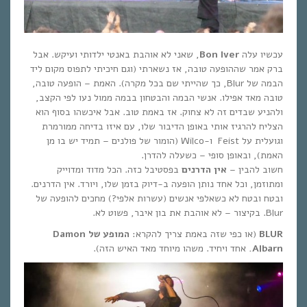
עכשיו עלה
Bon Iver
, שאני לא אוהבת באנטי ילדותי ועיקש. אבל
ברק אמר שההופעה טובה, אז נשארתי (וגם חיכיתי לתפוס מקום ליד
הבמה של Blur, כך שהייתי שם בכל מקרה). האמת – הופעה טובה,
טובה מאד אפילו. אנשי הבמה והבטחון בבמה ממול נעו לפי הקצב,
ולהניע שבדים זה לא צחוק. אז באמת טוב. אבל איכשהו בסוף הוא
הצליח להרגיז אותי באופן הדיבור שלו, עם איזו בדיחה ממורמרת
וגועלית על Feist ו-Wilco (הומור של פולנים – תמיד יש בו מן
האמת), ובאופן סופי – כשעלה להדרן.
חשוב להבין –
אין הדרנים
בפסטיבל כזה. הכל מדוד ומדוייק
ומתוזמן, וכל אחד נותן הופעה ב-דיוק בזמן שלו, ויורד. אין הדרנים.
ובטח ובטח לא כשאלפי אנשים (עשרות אלפי?) מחכים להופעה של
Blur. בקיצור – לא אוהבת את בון איבר, פשוט לא.
BLUR
(או כפי שזה באמת צריך להקרא:
המופע של
Damon
Albarn
.
אחד ויחיד. משהו מיוחד מאד האיש הזה).