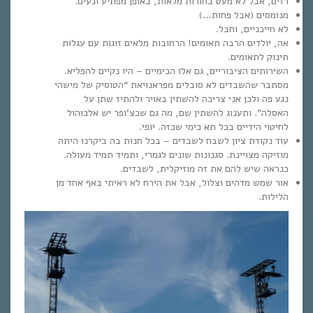
רזים, אבל לא מעט בחורות מלאות, באופן מפתיע ונעים.
מנומסים (אבל פחות…)
לא חייכניים, וחבל.
אה, יולדים הרבה תאומים! הרחובות מלאים זוגות עם עגלות
תינוק לתאומים.
השירותים הציבוריים, גם אלו הכימיים – היו נקיים להפליא.
מסתבר שהשבדים לא סובלים מפראנויאת “הטוסיק של מישהי
נגע פה ולכן אני צריכה להשתין באויר ולהתיז שתן על
האסלה”. ותענוג להשתין שם, מה גם שכצ’ופר יש אלכוהול
לחיטוי הידיים בכל תא כימי שכזה. יופי.
עוד נקודת ציון לשבח לשבדים – בכל חנות בה ביקרנו היתה
מוזיקה מצויינת. סגנונות שונים לגמרי, ותמיד תמיד מעולה.
כנראה שיש להם את זה מוזיקלית, לשבדים.
אור שמש מדהים וצלול, אבל את הירח לא ראיתי באף אחד מן
הלילות.