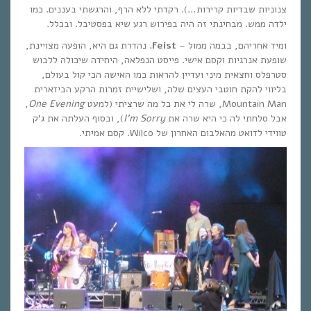
צנוניות שבדיות קרירות…). רקדתי ללא הרף, והרגשתי בעננים. כמו
ילדה ממש. מבחינתי זה היה בפירוש רגע שיא בפסטיבל. ובכלל.
ומיד אחריהם, בבמה ממול –
Feist
. נהדרת גם היא, הופעה מצויינת,
שופעת אנרגיות וקסם אישי. פייסט הנפלאה, היחידה שיכולה ללבוש
סטרפלס וחצאית מיני ועדיין להראות כמו האישה הכי קול בעולם,
בליווי להקת חוטבי העצים שלה, ושלישיית זמרות הרקע הביזארית
Mountain Man, שרה לי את כל מה שרציתי (למעט
One Evening
,
אבל סלחתי לה כי היא שרה את
I’m Sorry
), ובסוף העלתה את ג’ק
טווידי לדואט מהאלבום האחרון של Wilco. קסם אמיתי.