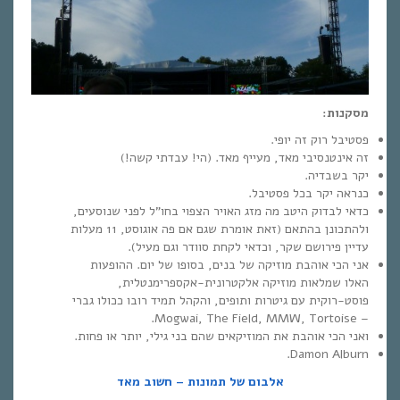
מסקנות:
פסטיבל רוק זה יופי.
זה אינטנסיבי מאד, מעייף מאד. (הי! עבדתי קשה!)
יקר בשבדיה.
כנראה יקר בכל פסטיבל.
כדאי לבדוק היטב מה מזג האויר הצפוי בחו”ל לפני שנוסעים,
ולהתכונן בהתאם (זאת אומרת שגם אם פה אוגוסט, 11 מעלות
עדיין פירושם שקר, וכדאי לקחת סוודר וגם מעיל).
אני הכי אוהבת מוזיקה של בנים, בסופו של יום. ההופעות
האלו שמלאות מוזיקה אלקטרונית-אקספרימנטלית,
פוסט-רוקית עם גיטרות ותופים, והקהל תמיד רובו ככולו גברי
– Mogwai, The Field, MMW, Tortoise.
ואני הכי אוהבת את המוזיקאים שהם בני גילי, יותר או פחות.
Damon Alburn.
אלבום של תמונות – חשוב מאד