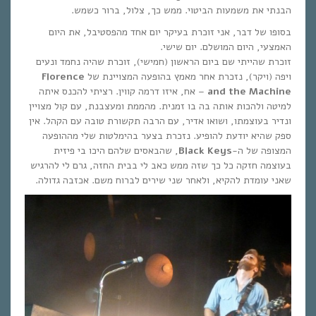
הבנתי את משמעות הביטוי. ממש כך, צלול, ברור כשמש.
בסופו של דבר, אני זוכרת בעיקר יום אחד מהפסטיבל, את היום
האמצעי, היום המושלם. יום שישי.
זוכרת שהייתי שם ביום הראשון (חמישי), זוכרת שהיה נחמד ונעים
ויפה (ויקר), נזכרת אחר מאמץ בהופעה המצויינת של
Florence
and the Machine
– אח, איזו דרמה קווין. רציתי להכנס איתה
למיטה ולהכות אותה בה בו זמנית. מהממת ומעצבנת, עם קול מצויין
ונדיר בעוצמתו, ושואו אדיר, עם הרבה תקשורת טובה עם הקהל. אין
ספק שהיא יודעת להופיע. נזכרת בצער בהימלטות שלי מההופעה
המצופה של ה-
Black Keys
, שהבאסים שלהם היכו בי פיזית
בעוצמה חזקה כל כך שזה ממש כאב לי בבית החזה, גרם לי להרגיש
שאני עומדת להקיא, ולאחר שני שירים לברוח משם. אכזבה גדולה.