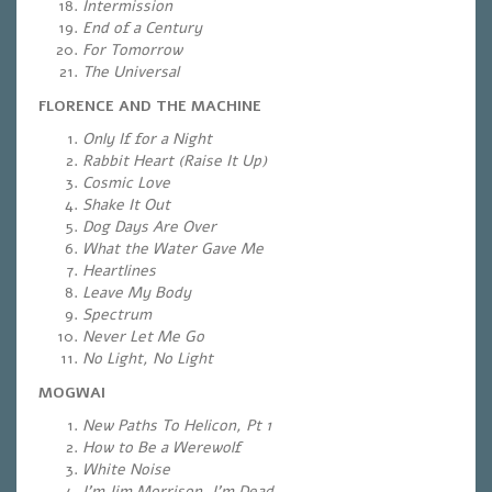
Intermission
End of a Century
For Tomorrow
The Universal
FLORENCE AND THE MACHINE
Only If for a Night
Rabbit Heart (Raise It Up)
Cosmic Love
Shake It Out
Dog Days Are Over
What the Water Gave Me
Heartlines
Leave My Body
Spectrum
Never Let Me Go
No Light, No Light
MOGWAI
New Paths To Helicon, Pt 1
How to Be a Werewolf
White Noise
I’m Jim Morrison, I’m Dead