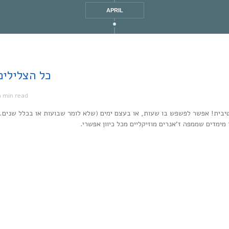
APRIL
Every Noise at Once | כל
1 min read
מ
יבית! אפשר לפשפש בו שעות, או בעצם ימים (שלא לומר שבועות או בכלל שנים…
ר מימדים שממפה ז’אנרים מוזיקליים מכל כיוון אפשרי.