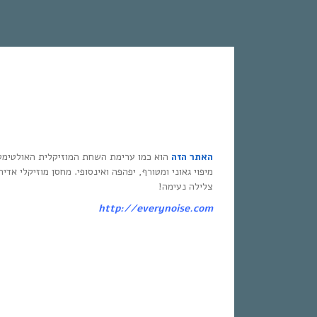
האתר הזה
הוא כמו ערימת השחת המוזיקלית האולטימט
מיפוי גאוני ומטורף, יפהפה ואינסופי. מחסן מוזיקלי אדי
צלילה נעימה!
http://everynoise.com