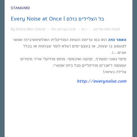
STANDARD
Every Noise at Once | כל הצלילים כולם
1 min read
מוזיקה
•
In
•
05/04/2015
On
•
Eliana Ben-David
By
האתר הזה
הוא כמו ערימת השחת המוזיקלית האולטימטיבית! אפשר
לפשפש בו שעות, או בעצם ימים (שלא לומר שבועות או בכלל
שנים…).
מיפוי גאוני ומטורף, יפהפה ואינסופי. מחסן מוזיקלי אדיר מימדים
שממפה ז’אנרים מוזיקליים מכל כיוון אפשרי.
צלילה נעימה!
http://everynoise.com