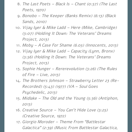
The Last Poets – Black Is – Chant (0:57) (The Last
Poets, 1970)
Bonobo – The Keeper (Banks Remix) (6:13) (Black
Sands, 2010)
Vijay Iyer & Mike Ladd – Here (Mike, Cambridge)
(3:07) (Holding It Down: The Veterans’ Dreams
Project, 2013)
Moby – A Case For Shame (6.05) (Innocents, 2013)
Vijay Iyer & Mike Ladd – Capacity (Lynn, Bronx)
(3:56) (Holding It Down: The Veterans’ Dreams
Project, 2013)
Sophie Hunger – Rererevolution (3:26) (The Rules
of Fire – Live, 2013)
The Brothers Johnson – Strawberry Letter 23 (Re-
Recorded) (5:43) (1977) (VA – Soul Goes
Psychedelic, 2013)
Midlake – The Old and the Young (5:36) (Antiphon,
2013)
Creative Source – You Can’t Hide Love (3:25)
(Creative Source, 1972)
Giorgio Moroder – Theme From “Battlestar
Galactica” (2:39) (Music From Battlestar Galactica,