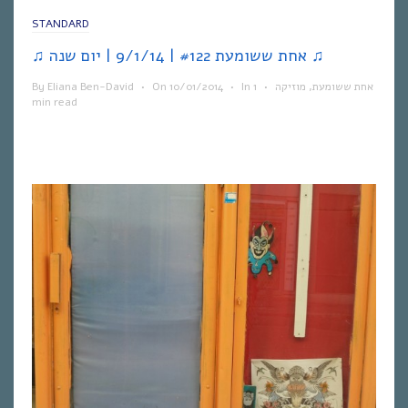
STANDARD
♫ אחת ששומעת #122 | 9/1/14 | יום שנה ♫
By
Eliana Ben-David
•
On
10/01/2014
•
In
1
•
מוזיקה
,
אחת ששומעת
min read