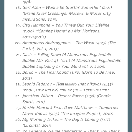
1978)
Geri Allen – Wanna be Startin’ Somethin’ (2:21)
(Grand River Crossings: Motown & Motor City
Inspirations, 2013)
Clay Hammond – You Threw Out Your Lifeline
(2:00) (“Coming Home” by Mo’ Horizons,
2012/1960’s)
Amorphous Androgynous – The Wasp (4:23) (The
Cartel, Vol. 1, 2013)
Oasis – Falling Down (A Monstrous Psychedelic
Bubble Mix Part 4) (4:11) (A Monstrous Psychedelic
Bubble Exploding In Your Mind vol. 2, 2009)
Borko – The Final Round (3:52) (Born To Be Free,
2012)
Leonid Fedorov – Нет никого (net nikovo) (4:35)
פיודורוב-וולקוב – אין אף אחד (אם הוא איננו, 2008)
Jonathan Wilson – Desert Raven (7:58) (Gentle
Spirit, 2011)
Herbie Hancock Feat. Dave Matthews – Tomorrow
Never Knows (5:23) (The Imagine Project, 2010)
My Morning Jacket – The Day Is Coming (3:17)
(Circuital, 2011)
Roy Ayers & Wayne Henderson – Thank You Thank