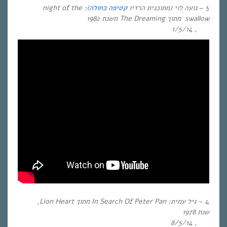
3 –
נועה לוי (מתוכנית הרדיו
קטיפה כחולה
):
night of the
swallow מתוך The Dreaming משנת 1982
, 1/5/14
4 –
גיל עמית:
In Search Of Peter Pan
מתוך
Lion Heart
,
שנת
1978
, 8/5/14