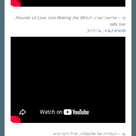
13 –
אליענה (אני): Waking the Witch
מתוך
Hounds of Love
,
שנת
1985
תוכנית #147
, 31/7/14
14 – הבחירה של אלכסנדה, אייל דינר וגיא