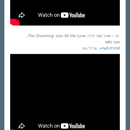
12 –
אורו (אור לוי): All the Love
מתוך
The Dreaming
,
שנת
1982
תוכנית #146
, 24/7/14