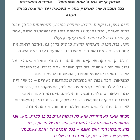
מרתון קייט בוש ב”אחת ששומעת” –
בחירות המאזינים
בכל תוכנית שיר שמאזין בחר –
מעכשיו ועד ההופעה בראש
השנה
קייט בוש, מוזיקאית נדירה, מיוחדת במינה, ומשמעותית כל כך עבור
רבים מאיתנו, הכריזה על 22 הופעות באוגוסט וספטמבר השנה, אחרי
35 שנים בהם לא הופיעה (מאז 1979. 1979!)
ואני, ברת המזל, הצלחתי להשיג כרטיס
בדרך נס
, ואזכה לראות את
אחת הנשים ששינו את חיי (ממש כך), בהופעה בערב ראש השנה.
זו לא רק המוזיקה של קייט, שהיא אחרת לגמרי ותמיד מרגישה לי על
גבול של טירוף מסויים, של דרך חשיבה שונה לגמרי, אלו המילים
שלה – הסיפורים שהיא מספרת, הפנטזיות שהיא הופכת
למציאות, המחשבות האינטימיות שמתורגמות לשירים – כל שיר היה
בשבילי עולם ומלואו. קראתי את המילים, התעמקתי בהן, נכנסתי
לתוך הסיפורים שלה, והתמכרתי אליהם. קייט תמיד לקחה אותי
למחוזות רחוקים ומופלאים בשירים שלה, ובשנות התיכון המאוחרות
שלי היא היתה לי ממש מקום מפלט, יותר מכל מוזיקה אחרת.
מכיוון שאני לא היחידה שיש לה רגשות עזים כל כך לקייט בוש, אני
פותחת את התוכנית שלי למאזינים, ומכריזה על מרתון קייט
בוש מעכשיו ועד ראש השנה – בכל תוכנית של “אחת ששומעת”
אשמיע שיר של קייט, על פי הבחירה שלכם.