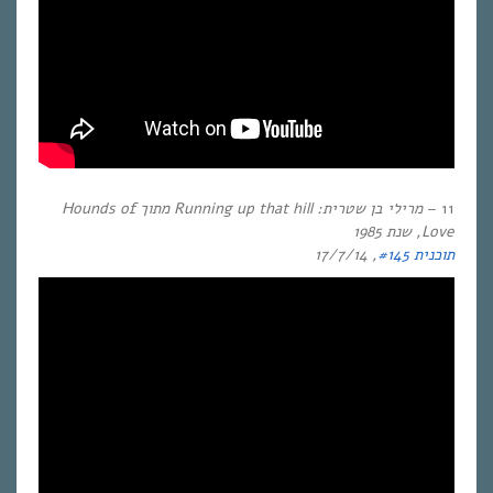
11 –
מרילי בן שטרית: Running up that hill
מתוך
Hounds of
Love
, שנת
1985
תוכנית #145
, 17/7/14