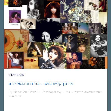
STANDARD
מרתון קייט בוש – בחירות המאזינים
אחת ששומעת
,
מוזיקה
•
1
In
•
15/04/2014
On
•
Eliana Ben-David
By
min read