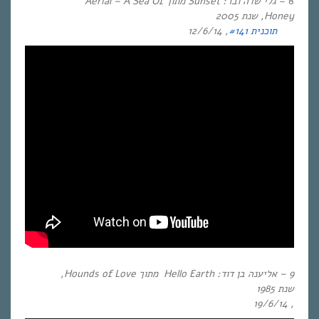
8 –
גלי שדה ובר:
Sunset
מתוך
Aerial –
A Sea Of
Honey
,
שנת
2005
תוכנית #141
, 12/6/14
9 – אליענה בן דוד:
Hello Earth
מתוך
Hounds of Love
,
שנת
1985
, 19/6/14