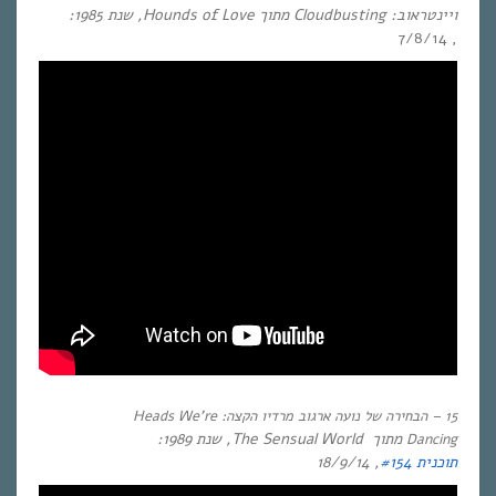
ויינטראוב:
Cloudbusting
מת
וך
Hounds of Love
, שנת
1985:
, 7/8/14
15 – הבחירה של נועה ארגוב מרדיו הקצה: Heads We’re
מת
וך
The Sensual World
, שנת
1989:
Dancing
תוכנית #154
, 18/9/14