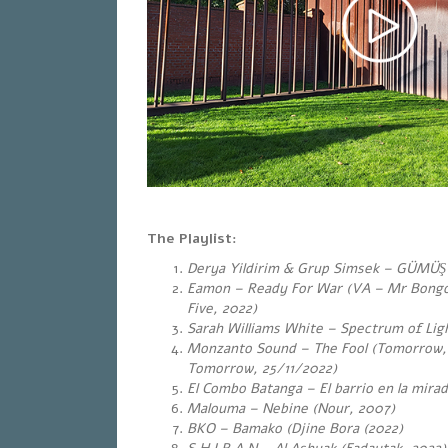
The Playlist:
Derya Yildirim & Grup Simsek – GÜMÜŞ (
Eamon – Ready For War (VA – Mr Bongo
Five, 2022)
Sarah Williams White – Spectrum of Lig
Monzanto Sound – The Fool (Tomorrow
Tomorrow, 25/11/2022)
El Combo Batanga – El barrio en la mira
Malouma – Nebine (Nour, 2007)
BKO – Bamako (Djine Bora (2022)