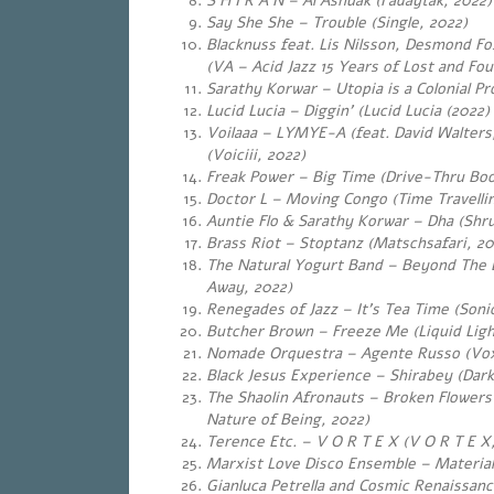
S H I R A N – Al Ashuak (Fadaytak, 2022)
Say She She – Trouble (Single, 2022)
Blacknuss feat. Lis Nilsson, Desmond Fo
(VA – Acid Jazz 15 Years of Lost and Fou
Sarathy Korwar – Utopia is a Colonial Pr
Lucid Lucia – Diggin’ (Lucid Lucia (2022)
Voilaaa – LYMYE-A (feat. David Walters,
(Voiciii, 2022)
Freak Power – Big Time (Drive-Thru Boo
Doctor L – Moving Congo (Time Travelli
Auntie Flo & Sarathy Korwar – Dha (Shru
Brass Riot – Stoptanz (Matschsafari, 20
The Natural Yogurt Band – Beyond The B
Away, 2022)
Renegades of Jazz – It’s Tea Time (Soni
Butcher Brown – Freeze Me (Liquid Ligh
Nomade Orquestra – Agente Russo (Vox P
Black Jesus Experience – Shirabey (Dar
The Shaolin Afronauts – Broken Flower
Nature of Being, 2022)
Terence Etc. – V O R T E X (V O R T E X
Marxist Love Disco Ensemble – Materia
Gianluca Petrella and Cosmic Renaissanc