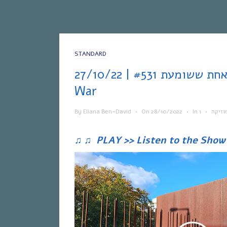
STANDARD
אחת ששומעת #531 | 27/10/22 | Ready For
War
By
Eliana Ben-David
•
On
28/10/2022
•
In
•
וזיקה
♫
♫
PLAY >> Listen to the Show