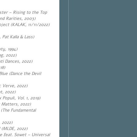
ster – Rising to the Top
nd Rarities, 2003)
oject (KALAK, 11/11/2022)
 Pat Kalla & Lass)
ty, 1994)
ng, 2022)
ti Dances, 2022)
18)
lue (Dance the Devil
c Verve, 2022)
t, 2022)
opuli, Vol. 1, 2019)
k Matters, 2022)
s (The Fundamental
, 2022)
l (MLDE, 2022)
e feat. Sowet – Universal