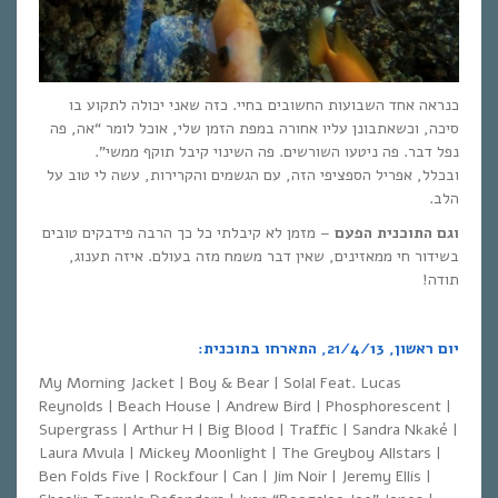
כנראה אחד השבועות החשובים בחיי. כזה שאני יכולה לתקוע בו
סיכה, וכשאתבונן עליו אחורה במפת הזמן שלי, אוכל לומר “אה, פה
נפל דבר. פה ניטעו השורשים. פה השינוי קיבל תוקף ממשי”.
ובכלל, אפריל הספציפי הזה, עם הגשמים והקרירות, עשה לי טוב על
הלב.
וגם התוכנית הפעם
– מזמן לא קיבלתי כל כך הרבה פידבקים טובים
בשידור חי ממאזינים, שאין דבר משמח מזה בעולם. איזה תענוג,
תודה!
יום ראשון, 21/4/13, התארחו בתוכנית:
My Morning Jacket | Boy & Bear | Solal Feat. Lucas
Reynolds | Beach House | Andrew Bird | Phosphorescent |
Supergrass | Arthur H | Big Blood | Traffic | Sandra Nkaké |
Laura Mvula | Mickey Moonlight | The Greyboy Allstars |
Ben Folds Five | Rockfour | Can | Jim Noir | Jeremy Ellis |