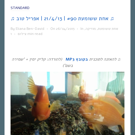
STANDARD
♫ אחת ששומעת #90 | 21/4/13 | אפריל טוב ♫
אחת ששומעת
,
מוזיקה
,
In
•
26/04/2013
On
•
Eliana Ben-David
By
1 min read
צילום
•
♫
להאזנה לתוכנית
בקובץ
MP3
(להורדה: קליק ימין + ‘שמירה
בשם’)