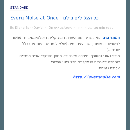
STANDARD
Every Noise at Once | כל הצלילים כולם
1 min read
מוזיקה
•
In
•
05/04/2015
On
•
Eliana Ben-David
By
האתר הזה
הוא כמו ערימת השחת המוזיקלית האולטימטיבית! אפשר
לפשפש בו שעות, או בעצם ימים (שלא לומר שבועות או בכלל
שנים…).
מיפוי גאוני ומטורף, יפהפה ואינסופי. מחסן מוזיקלי אדיר מימדים
שממפה ז’אנרים מוזיקליים מכל כיוון אפשרי.
צלילה נעימה!
http://everynoise.com