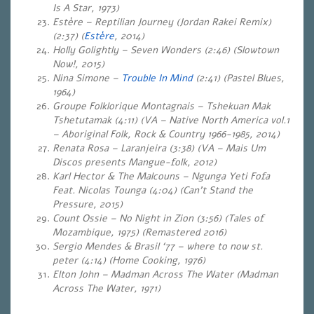
Is A Star, 1973)
Estère – Reptilian Journey (Jordan Rakei Remix)
(2:37) (
Estère
, 2014)
Holly Golightly – Seven Wonders (2:46) (Slowtown
Now!, 2015)
Nina Simone –
Trouble In Mind
(2:41) (Pastel Blues,
1964)
Groupe Folklorique Montagnais – Tshekuan Mak
Tshetutamak (4:11) (VA – Native North America vol.1
– Aboriginal Folk, Rock & Country 1966-1985, 2014)
Renata Rosa – Laranjeira (3:38) (VA – Mais Um
Discos presents Mangue-folk, 2012)
Karl Hector & The Malcouns – Ngunga Yeti Fofa
Feat. Nicolas Tounga (4:04) (Can’t Stand the
Pressure, 2015)
Count Ossie – No Night in Zion (3:56) (Tales of
Mozambique, 1975) (Remastered 2016)
Sergio Mendes & Brasil ‘77 – where to now st.
peter (4:14) (Home Cooking, 1976)
Elton John – Madman Across The Water (Madman
Across The Water, 1971)