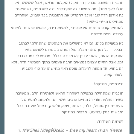
תוכנית ראשונה מברלין הרחוקה (הוקלטה מראש, אבל שששש, אל
תגלו לאף אחד). מה שחשוב זה שקיבלתי ויזה לשנתיים, ושמצאתי
פה אולפן רדיו שבו אוכל להקליט את התוכנית בכל שבוע, ושהחיים
מתחילים מ-ע-כ-שיו!
להתחיל קורס גרמנית אינטנסיבי, למצוא דירה, לפגוש אנשים, למצוא
עבודה. חיים חדשים.
לא מספיקה כלום, גם לא להשלים את הפוסטים שהתחלתי לכתוב.
ובכלל – כל זמן שאני מבלה מול המחשב במקום לשוטט בעיר
הענקית הזאת, שאני עדיין לא מכירה בכלל, מרגיש לי כמו בזבוז
זמן. אבל החיים עצמם נמצאים הרבה פעמים בתוך המכשיר הזה, ולא
רק בחוץ. אז מקווה להעלות פוסט ראוי מתישהו עד סוף השבוע,
ולספר קצת.
ובינתיים, מוזיקה!
תוכנית שמתחילה בתפילה לשחרור הראש ולפתיחת הלב, ממשיכה
בשיר השלמה ופרידה מחיים טובים ועשירים, ולוקחת למסע של
שעתיים בין גוספל, בלוז, נשמה, פולק ופ’אנק, בטיול שעובר בכל
היבשות כולן (כמעט). תרפיה במוזיקה.
רשימת השידור:
Me’Shell NdegéOcello – free my heart (5:21) (Peace