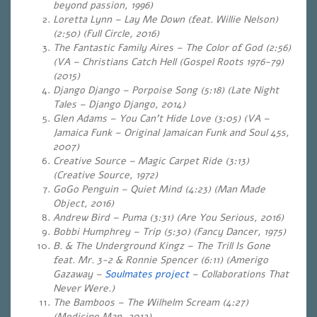
beyond passion, 1996)
Loretta Lynn – Lay Me Down (feat. Willie Nelson)
(2:50) (Full Circle, 2016)
The Fantastic Family Aires – The Color of God (2:56)
(VA – Christians Catch Hell (Gospel Roots 1976-79)
(2015)
Django Django – Porpoise Song (5:18) (Late Night
Tales – Django Django, 2014)
Glen Adams – You Can’t Hide Love (3:05) (VA –
Jamaica Funk – Original Jamaican Funk and Soul 45s,
2007)
Creative Source – Magic Carpet Ride (3:13)
(Creative Source, 1972)
GoGo Penguin – Quiet Mind (4:23) (Man Made
Object, 2016)
Andrew Bird – Puma (3:31) (Are You Serious, 2016)
Bobbi Humphrey – Trip (5:30) (Fancy Dancer, 1975)
B. & The Underground Kingz – The Trill Is Gone
feat. Mr. 3-2 & Ronnie Spencer (6:11) (Amerigo
Gazaway –
Soulmates project
–
Collaborations That
Never Were.)
The Bamboos – The Wilhelm Scream (4:27)
(Medicine Man, 2012)