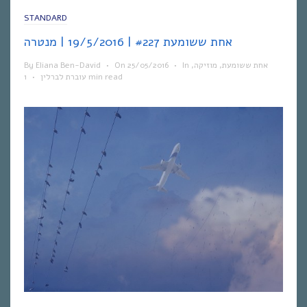
STANDARD
אחת ששומעת #227 | 19/5/2016 | מנטרה
By
Eliana Ben-David
•
On
25/05/2016
•
In
,
מוזיקה
,
אחת ששומעת
•
עוברת לברלין
1 min read