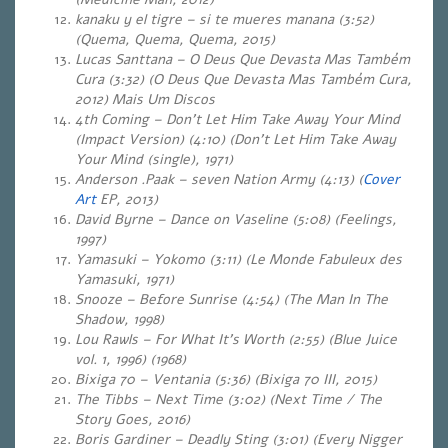
kanaku y el tigre – si te mueres manana (3:52)
(Quema, Quema, Quema, 2015)
Lucas Santtana – O Deus Que Devasta Mas Também
Cura (3:32) (O Deus Que Devasta Mas Também Cura,
2012) Mais Um Discos
4th Coming – Don’t Let Him Take Away Your Mind
(Impact Version) (4:10) (Don’t Let Him Take Away
Your Mind (single), 1971)
Anderson .Paak – seven Nation Army (4:13) (
Cover
Art
EP, 2013)
David Byrne – Dance on Vaseline (5:08) (Feelings,
1997)
Yamasuki – Yokomo (3:11) (Le Monde Fabuleux des
Yamasuki, 1971)
Snooze – Before Sunrise (4:54) (The Man In The
Shadow, 1998)
Lou Rawls – For What It’s Worth (2:55) (Blue Juice
vol. 1, 1996) (1968)
Bixiga 70 – Ventania (5:36) (Bixiga 70 III, 2015)
The Tibbs – Next Time (3:02) (Next Time / The
Story Goes, 2016)
Boris Gardiner – Deadly Sting (3:01) (Every Nigger