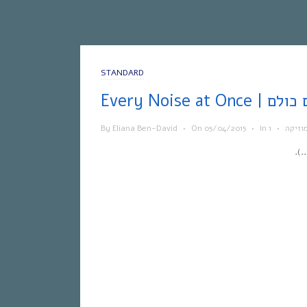
STANDARD
 הצלילים כולם
וזיקה
•
In
•
05/04/2015
On
•
Eliana Ben-David
By
).