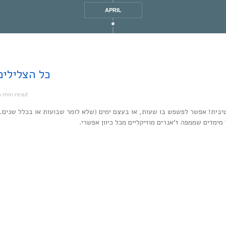
APRIL
Every Noise at Once | כל
1 min read
מ
יבית! אפשר לפשפש בו שעות, או בעצם ימים (שלא לומר שבועות או בכלל שנים…
ר מימדים שממפה ז’אנרים מוזיקליים מכל כיוון אפשרי.