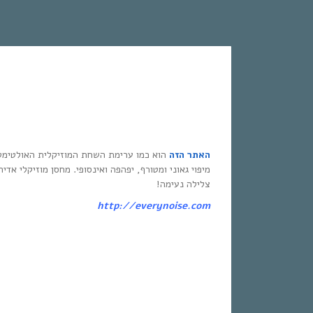
האתר הזה
הוא כמו ערימת השחת המוזיקלית האולטימט
מיפוי גאוני ומטורף, יפהפה ואינסופי. מחסן מוזיקלי אדי
צלילה נעימה!
http://everynoise.com