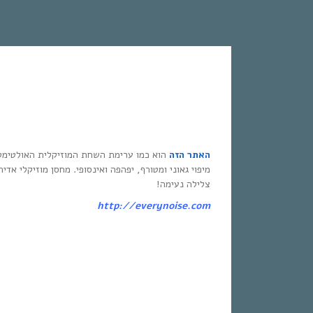
האתר הזה
הוא כמו ערימת השחת המוזיקלית האולטימט
מיפוי גאוני ומטורף, יפהפה ואינסופי. מחסן מוזיקלי אדי
צלילה נעימה!
http://everynoise.com