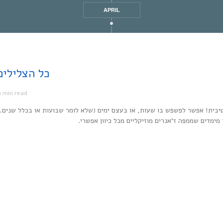
APRIL
Every Noise at Once | כל
1 min read
מ
יבית! אפשר לפשפש בו שעות, או בעצם ימים (שלא לומר שבועות או בכלל שנים…
ר מימדים שממפה ז’אנרים מוזיקליים מכל כיוון אפשרי.