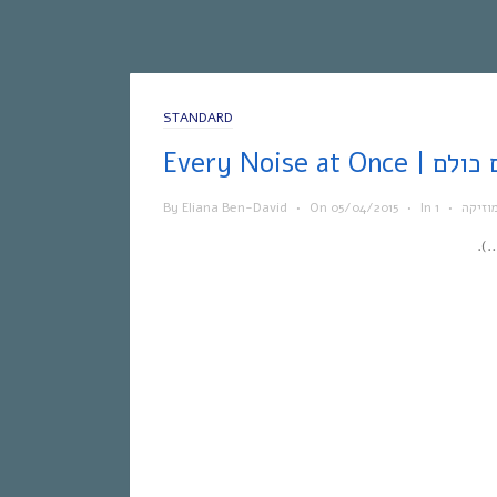
STANDARD
 הצלילים כולם
וזיקה
•
In
•
05/04/2015
On
•
Eliana Ben-David
By
).