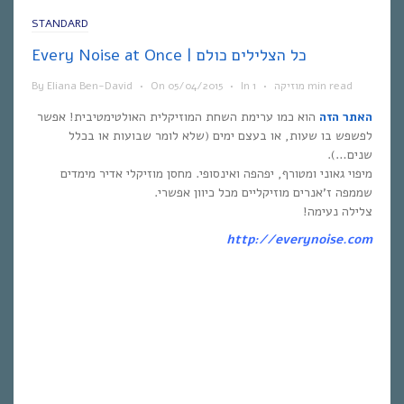
STANDARD
Every Noise at Once | כל הצלילים כולם
1 min read
מוזיקה
•
In
•
05/04/2015
On
•
Eliana Ben-David
By
האתר הזה
הוא כמו ערימת השחת המוזיקלית האולטימטיבית! אפשר
לפשפש בו שעות, או בעצם ימים (שלא לומר שבועות או בכלל
שנים…).
מיפוי גאוני ומטורף, יפהפה ואינסופי. מחסן מוזיקלי אדיר מימדים
שממפה ז’אנרים מוזיקליים מכל כיוון אפשרי.
צלילה נעימה!
http://everynoise.com