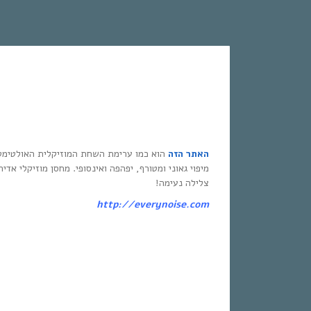
האתר הזה
הוא כמו ערימת השחת המוזיקלית האולטימט
מיפוי גאוני ומטורף, יפהפה ואינסופי. מחסן מוזיקלי אדי
צלילה נעימה!
http://everynoise.com