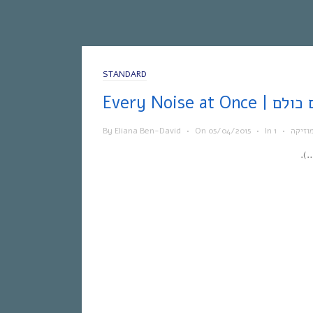
STANDARD
 הצלילים כולם
וזיקה
•
In
•
05/04/2015
On
•
Eliana Ben-David
By
).