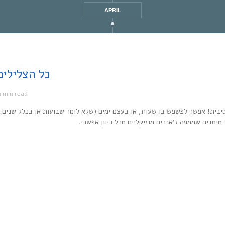
APRIL
Every Noise at Once | כל
1 min read
מ
יבית! אפשר לפשפש בו שעות, או בעצם ימים (שלא לומר שבועות או בכלל שנים…
ר מימדים שממפה ז’אנרים מוזיקליים מכל כיוון אפשרי.