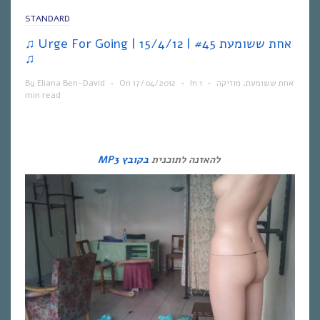
STANDARD
♫ Urge For Going | אחת ששומעת #45 | 15/4/12
♫
אחת ששומעת
,
מוזיקה
•
1
In
•
17/04/2012
On
•
Eliana Ben-David
By
min read
להאזנה לתוכנית
בקובץ MP3