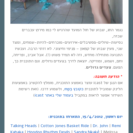
נגמר החג, שבוע של חול המועד שהרגיש לי כמו מירוץ עכברים
שכזה,
נסיעות-טיולים-פסטיבלים-אירועים-מוכרחים-להיות-שמחים, ומצד
שני, מעין שבוע של קפאון – פנימי וחיצוני. לא זזתי הרבה. ועכשיו
התנועה מתחילה מחדש, וזה לא תמיד פשוט (!). אבל אביב, ופריחה,
וחם, ושמש, ומוזיקה. יוצאת לדרך בצעדים גדולים. וגם התוכנית כך,
הפעם.
צעדים גדולים.
*
הודעה חשובה:
אם הנגן של icast עוצר באמצע התוכנית, מומלץ להקשיב באמצעות
הלינק שמוביל לתוכנית
כקובץ mp3
, ולשמוע דרכו. (ואת רשימת
השידור אפשר לראות במקביל
בעמוד שלי באתר icast
)
יום ראשון, 15/4/2012, התארחו בתוכנית:
Talking Heads
|
Cotton Jones
Basket Ride
|
Dr. John
|
Remi
Kabaka
|
Hoodoo Rhythm Devils
|
Sandra Nkaké
| Melissa