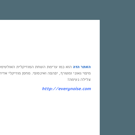
האתר הזה
הוא כמו ערימת השחת המוזיקלית האולטימט
מיפוי גאוני ומטורף, יפהפה ואינסופי. מחסן מוזיקלי אדי
צלילה נעימה!
http://everynoise.com