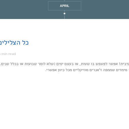
APRIL
Every Noise at Once | כל
1 min read
מ
יבית! אפשר לפשפש בו שעות, או בעצם ימים (שלא לומר שבועות או בכלל שנים…
ר מימדים שממפה ז’אנרים מוזיקליים מכל כיוון אפשרי.