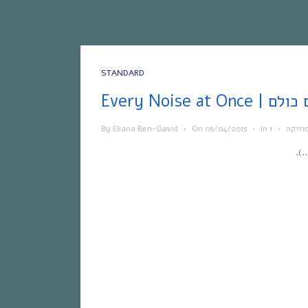
STANDARD
 הצלילים כולם
וזיקה
•
In
•
05/04/2015
On
•
Eliana Ben-David
By
).