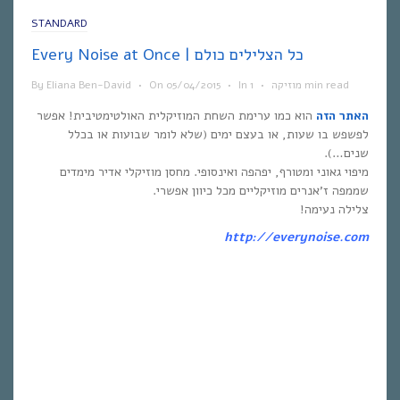
STANDARD
Every Noise at Once | כל הצלילים כולם
1 min read
מוזיקה
•
In
•
05/04/2015
On
•
Eliana Ben-David
By
האתר הזה
הוא כמו ערימת השחת המוזיקלית האולטימטיבית! אפשר
לפשפש בו שעות, או בעצם ימים (שלא לומר שבועות או בכלל
שנים…).
מיפוי גאוני ומטורף, יפהפה ואינסופי. מחסן מוזיקלי אדיר מימדים
שממפה ז’אנרים מוזיקליים מכל כיוון אפשרי.
צלילה נעימה!
http://everynoise.com